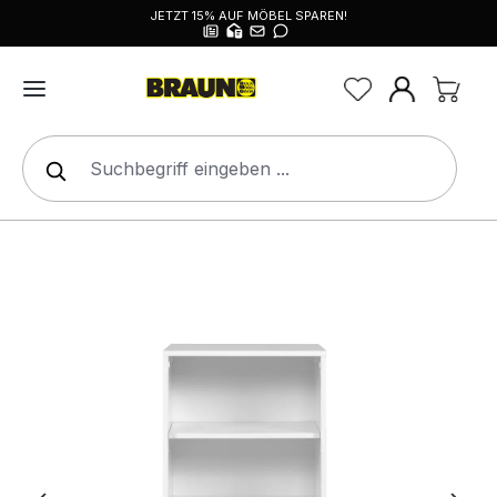
JETZT 15% AUF MÖBEL SPAREN!
alt springen
Bildergalerie überspringen