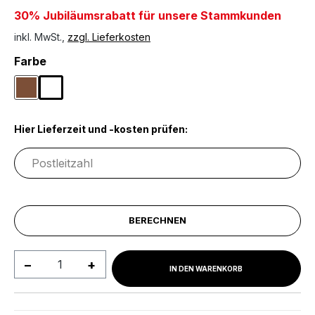
30% Jubiläumsrabatt für unsere Stammkunden
inkl. MwSt.,
zzgl. Lieferkosten
auswählen
Farbe
Braun
Weiß
Hier Lieferzeit und -kosten prüfen:
BERECHNEN
Produkt Anzahl: Gib den gewünschten We
IN DEN WARENKORB