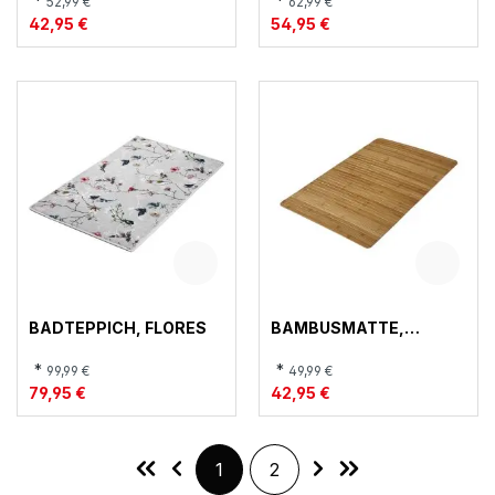
*
*
52,99 €
62,99 €
42,95 €
54,95 €
BADTEPPICH, FLORES
BAMBUSMATTE,
BAMBUS
*
*
99,99 €
49,99 €
79,95 €
42,95 €
Seite
Seite
1
2