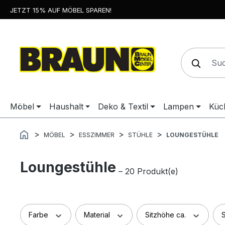
JETZT 15% AUF MÖBEL SPAREN!
springen
Zur Hauptnavigation springen
Möbel
Haushalt
Deko & Textil
Lampen
Küc
MÖBEL
ESSZIMMER
STÜHLE
LOUNGESTÜHLE
Loungestühle
– 20 Produkt(e)
Farbe
Material
Sitzhöhe ca.
S