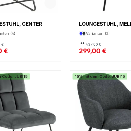
ESTUHL, CENTER
LOUNGESTUHL, MEL
anten (4)
Varianten (2)
**
 €
437,00 €
0 €
299,00 €
m Code: JUBI15
15% mit dem Code: JUBI15