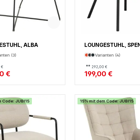
ESTUHL, ALBA
LOUNGESTUHL, SPE
anten (3)
Varianten (4)
**
 €
292,00 €
0 €
199,00 €
m Code: JUBI15
15% mit dem Code: JUBI15