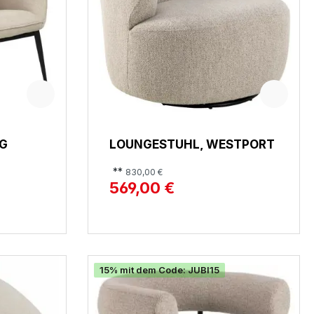
NG
LOUNGESTUHL, WESTPORT
**
830,00 €
569,00 €
15% mit dem Code: JUBI15