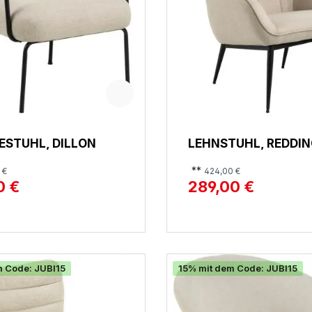
STUHL, DILLON
LEHNSTUHL, REDDI
**
 €
424,00 €
0 €
289,00 €
m Code: JUBI15
15% mit dem Code: JUBI15