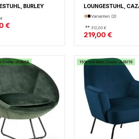
ESTUHL, BURLEY
LOUNGESTUHL, CAZ
Varianten (2)
 €
0 €
**
312,00 €
219,00 €
m Code: JUBI15
15% mit dem Code: JUBI15