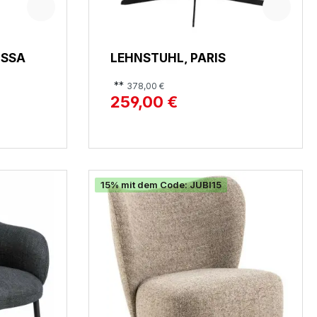
ISSA
LEHNSTUHL, PARIS
**
378,00 €
259,00 €
15% mit dem Code: JUBI15