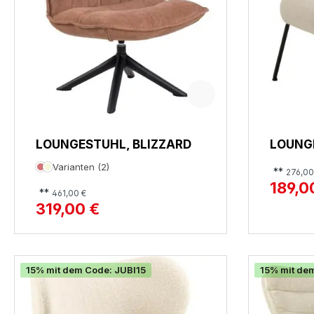
LOUNGESTUHL, BLIZZARD
LOUNGE
Varianten (2)
**
276,00
189,0
**
461,00 €
319,00 €
15% mit dem Code: JUBI15
15% mit de