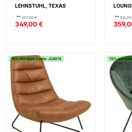
LEHNSTUHL, TEXAS
LOUNG
**
**
507,00 €
516,00
349,00 €
359,0
15% mit dem Code: JUBI15
15% mit de