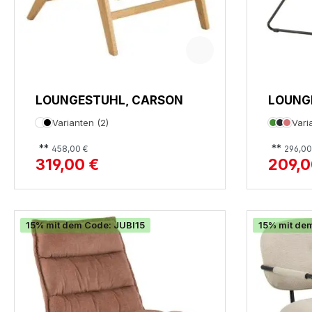
LOUNGESTUHL, CARSON
LOUNG
Varianten (2)
Vari
**
**
458,00 €
296,00
319,00 €
209,0
15% mit dem Code: JUBI15
15% mit de