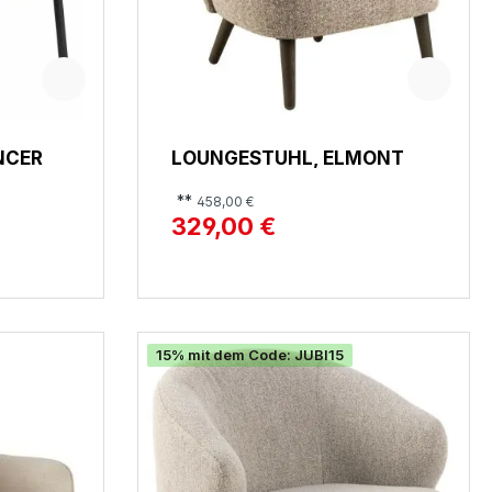
NCER
LOUNGESTUHL, ELMONT
**
458,00 €
329,00 €
15% mit dem Code: JUBI15