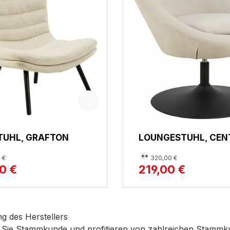
TUHL, GRAFTON
LOUNGESTUHL, CEN
**
 €
320,00 €
0 €
219,00 €
g des Herstellers
Sie Stammkunde und profitieren von zahlreichen Stammku