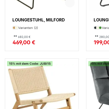
LOUNGESTUHL, MILFORD
LOUNG
Varianten (2)
Vari
**
**
682,00 €
280,00
469,00 €
199,0
15% mit dem Code: JUBI15
15% mit de