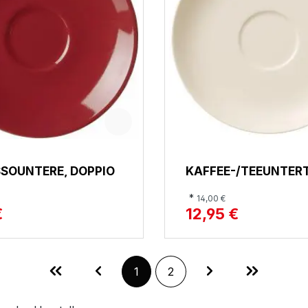
SOUNTERE, DOPPIO
KAFFEE-/TEEUNTER
FOR ME
*
14,00 €
€
12,95 €
Seite
Seite
1
2