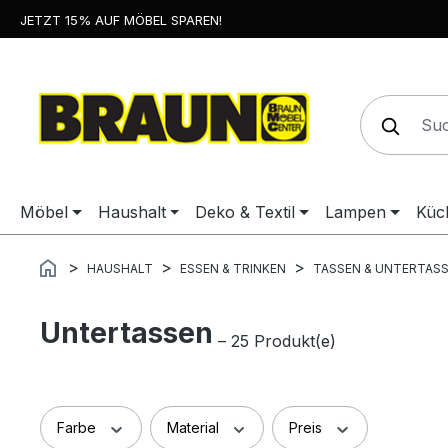
JETZT 15% AUF MÖBEL SPAREN!
springen
Zur Hauptnavigation springen
Möbel
Haushalt
Deko & Textil
Lampen
Küc
HAUSHALT
ESSEN & TRINKEN
TASSEN & UNTERTAS
Untertassen
– 25 Produkt(e)
Farbe
Material
Preis