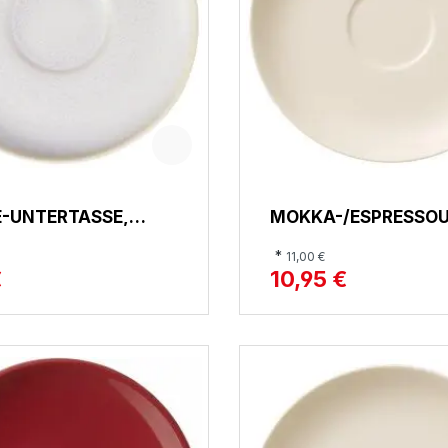
E-UNTERTASSE,
MOKKA-/ESPRESSO
ED COTTON
ASSE, FOR ME
*
11,00 €
€
10,95 €