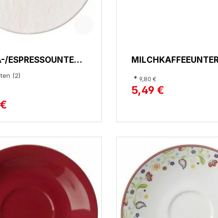
-/ESPRESSOUNTERT
MILCHKAFFEEUNTER
 MANUFACTURE ROCK
RONDO/LIANE
ten (2)
*
9,80 €
5,49 €
 €