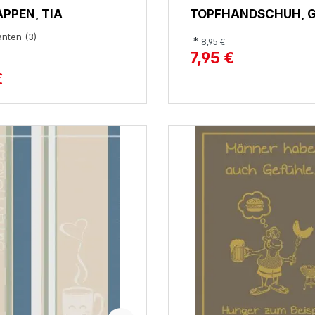
PPEN, TIA
TOPFHANDSCHUH, 
anten (3)
*
8,95 €
7,95 €
€