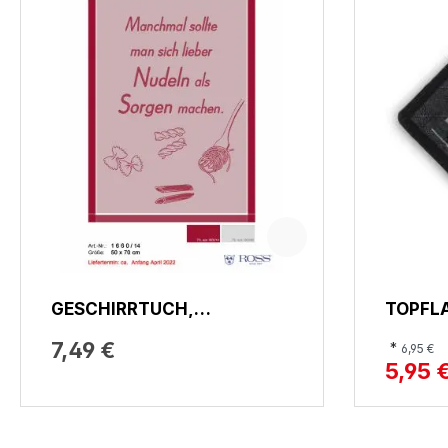
GESCHIRRTUCH,
TOPFL
MANCHMAL SOLLTE MAN
7,49 €
*
6,95 €
SICH LIEBER NUDELN ALS
5,95 
SORGEN MACHEN