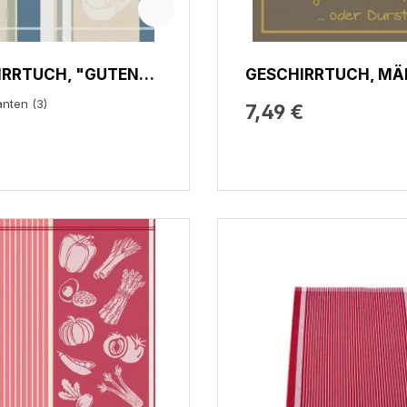
IRRTUCH, "GUTEN
GESCHIRRTUCH, MÄ
N" STREIFENFOND
HABEN AUCH GEFÜH
anten (3)
7,49 €
€