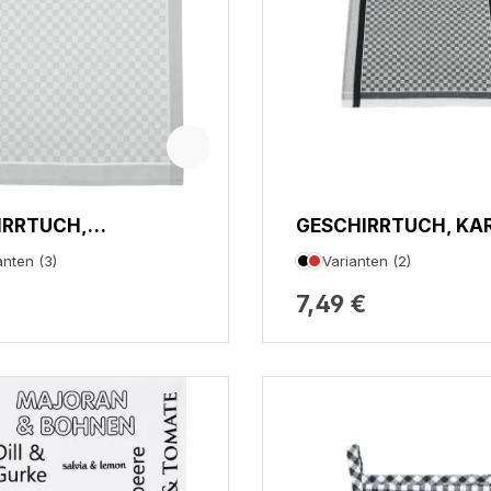
IRRTUCH,
GESCHIRRTUCH, KA
OND
anten (3)
Varianten (2)
€
7,49 €