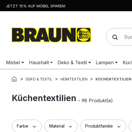
JETZT 15% AUF MÖBEL SPAREN!
springen
Zur Hauptnavigation springen
Möbel
Haushalt
Deko & Textil
Lampen
Küc
DEKO & TEXTIL
HEIMTEXTILIEN
KÜCHENTEXTILIEN
Küchentextilien
– 98 Produkt(e)
Farbe
Material
Produktfamilie