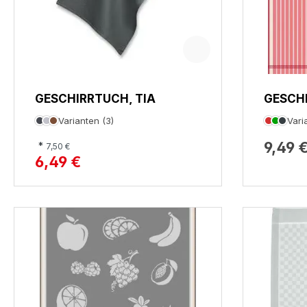
GESCHIRRTUCH, TIA
GESCH
AM STR
Varianten (3)
Vari
9,49 
*
7,50 €
6,49 €