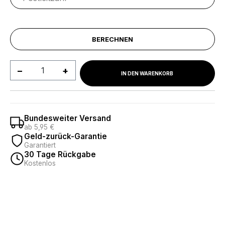
BERECHNEN
Produkt Anzahl: Gib den gewünschten We
IN DEN WARENKORB
Bundesweiter Versand
ab 5,95 €
Geld-zurück-Garantie
Garantiert
30 Tage Rückgabe
Kostenlos