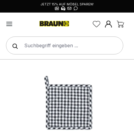
JETZT 15% AUF MÖBEL SPAREN!
alt springen
Bildergalerie überspringen