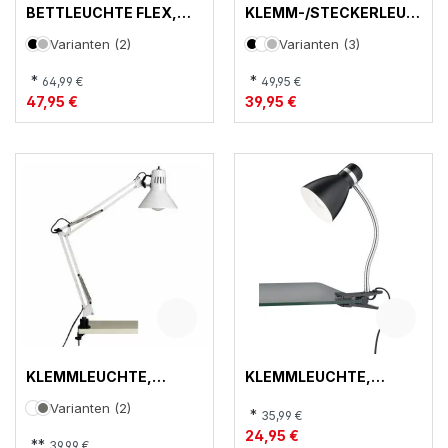
BETTLEUCHTE FLEX,
KLEMM-/STECKERLEUC
JUSTI
HTE, TUSI
Varianten (2)
Varianten (3)
*
*
64,99 €
49,95 €
47,95 €
39,95 €
KLEMMLEUCHTE,
KLEMMLEUCHTE,
HOBBY
HARVEY
Varianten (2)
*
35,99 €
24,95 €
**
39,99 €