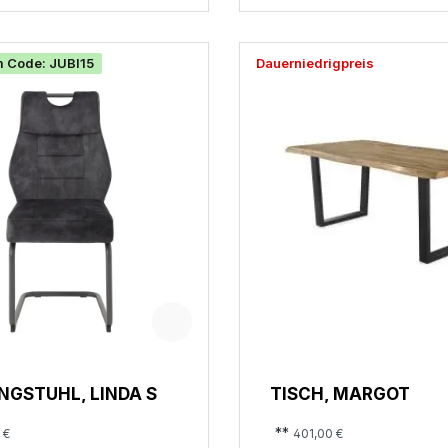
m Code: JUBI15
Dauerniedrigpreis
GSTUHL, LINDA S
TISCH, MARGOT
**
 €
401,00 €