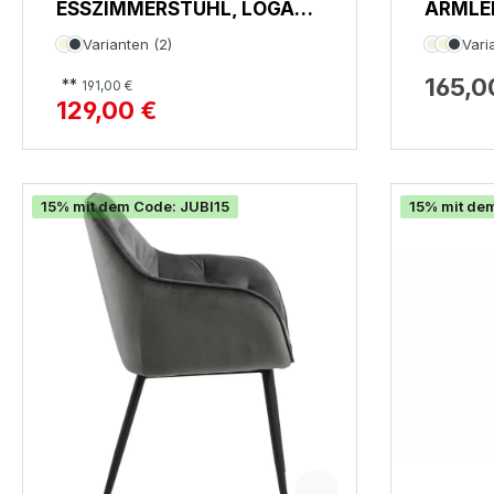
ESSZIMMERSTUHL, LOGAN
ARMLE
70A
PASO
Varianten (2)
Vari
165,0
**
191,00 €
129,00 €
15% mit dem Code: JUBI15
15% mit de