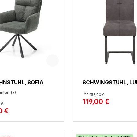
HNSTUHL, SOFIA
SCHWINGSTUHL, LUI
anten (3)
**
157,00 €
119,00 €
 €
0 €