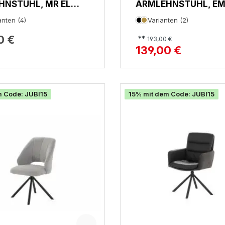
HNSTUHL, MR EL
ARMLEHNSTUHL, E
anten (4)
Varianten (2)
0 €
**
193,00 €
139,00 €
m Code: JUBI15
15% mit dem Code: JUBI15