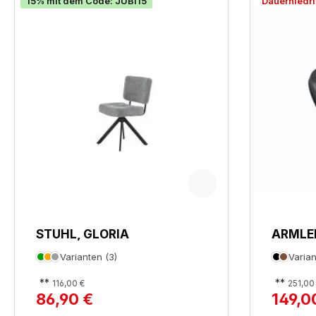
15% mit dem Code: JUBI15
Dauerniedri
STUHL, GLORIA
ARMLE
Varianten (3)
Varian
**
**
116,00 €
251,00
86,90 €
149,0