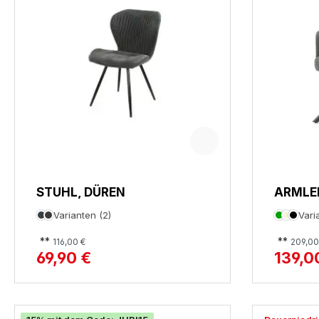
STUHL, DÜREN
ARMLE
Varianten (2)
Vari
**
**
116,00 €
209,00
69,90 €
139,0