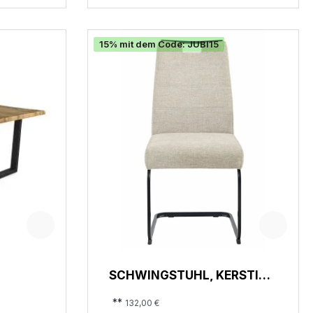
15% mit dem Code: JUBI15
SCHWINGSTUHL, KERSTIN II
S
**
132,00 €