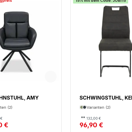
gpreis
15% mit dem Code: JUBI15
HNSTUHL, AMY
SCHWINGSTUHL, KE
S
ten (2)
Varianten (2)
**
 €
132,00 €
0 €
96,90 €