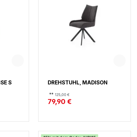
SE S
DREHSTUHL, MADISON
**
125,00 €
79,90 €