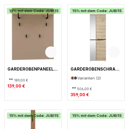
15% mit dem Code: JUBI15
15% mit dem Code: JUBI15
GARDEROBENPANEEL,
GARDEROBENSCHRANK
BOSTON-G
, MEMPHIS
Varianten (2)
**
189,00 €
139,00 €
**
506,00 €
359,00 €
15% mit dem Code: JUBI15
15% mit dem Code: JUBI15