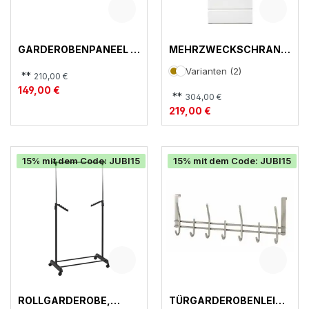
GARDEROBENPANEEL ,
MEHRZWECKSCHRANK,
STARLIGHT-G
IMAGE 7
Varianten (2)
**
210,00 €
149,00 €
**
304,00 €
219,00 €
15% mit dem Code: JUBI15
15% mit dem Code: JUBI15
ROLLGARDEROBE,
TÜRGARDEROBENLEIST