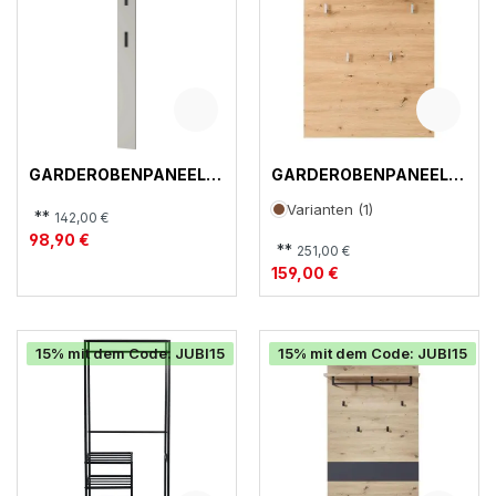
GARDEROBENPANEEL,
GARDEROBENPANEEL,
3728-572
BARI
Varianten (1)
**
142,00 €
98,90 €
**
251,00 €
159,00 €
15% mit dem Code: JUBI15
15% mit dem Code: JUBI15