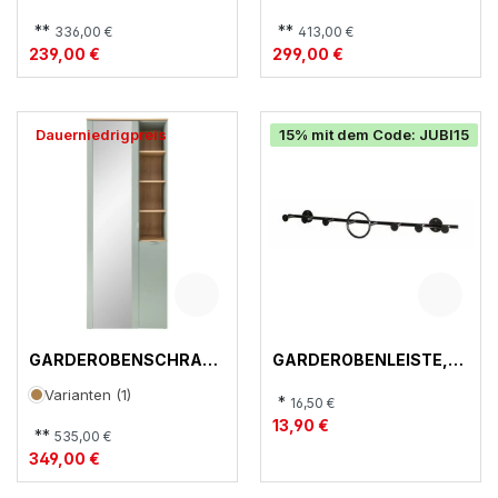
LINKS, BOSTON-G
STARLIGHT-G
**
**
336,00 €
413,00 €
239,00 €
299,00 €
Dauerniedrigpreis
15% mit dem Code: JUBI15
GARDEROBENSCHRANK
GARDEROBENLEISTE,
, BARI
23530
Varianten (1)
*
16,50 €
13,90 €
**
535,00 €
349,00 €