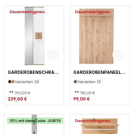
Dauerniedrigpreis
Dauerniedrigpreis
GARDEROBENSCHRANK
GARDEROBENPANEEL,
, FUN
FUN
Varianten (2)
Varianten (1)
**
**
393,00 €
182,00 €
229,00 €
99,00 €
15% mit dem Code: JUBI15
Dauerniedrigpreis