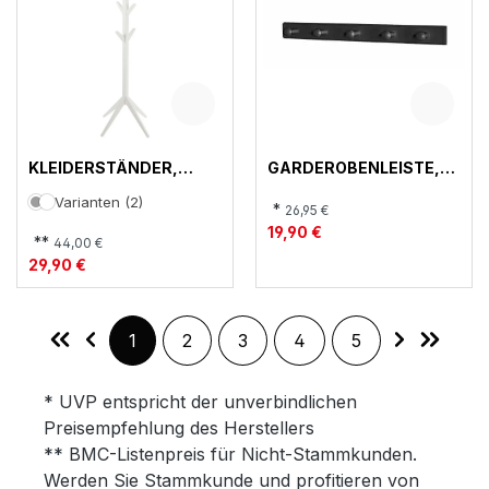
KLEIDERSTÄNDER,
GARDEROBENLEISTE,
ASCOT
24590
Varianten (2)
*
26,95 €
19,90 €
**
44,00 €
29,90 €
Seite
Seite
Seite
Seite
Seite
1
2
3
4
5
* UVP entspricht der unverbindlichen
Preisempfehlung des Herstellers
** BMC-Listenpreis für Nicht-Stammkunden.
Werden Sie Stammkunde und profitieren von