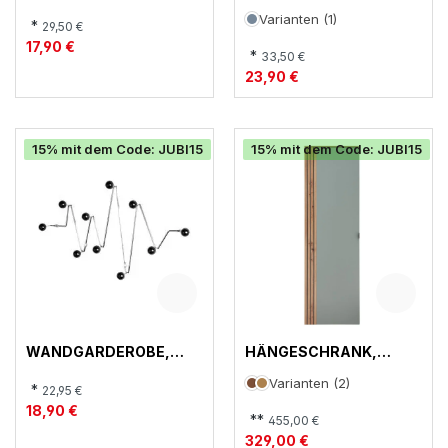
44534
E, 17782
Varianten (1)
*
29,50 €
17,90 €
*
33,50 €
23,90 €
15% mit dem Code: JUBI15
15% mit dem Code: JUBI15
WANDGARDEROBE,
HÄNGESCHRANK,
23273
DIANA
Varianten (2)
*
22,95 €
18,90 €
**
455,00 €
329,00 €