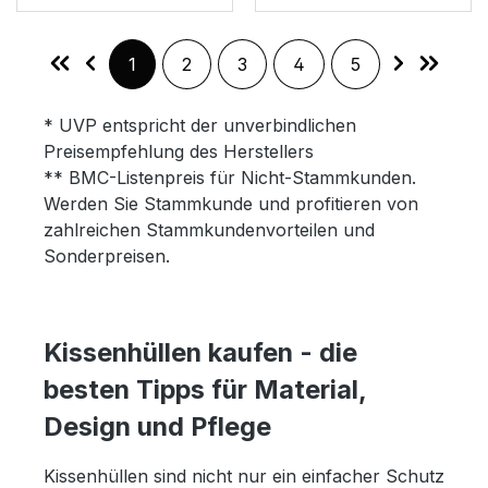
Seite
Seite
Seite
Seite
Seite
1
2
3
4
5
* UVP entspricht der unverbindlichen
Preisempfehlung des Herstellers
** BMC-Listenpreis für Nicht-Stammkunden.
Werden Sie Stammkunde und profitieren von
zahlreichen Stammkundenvorteilen und
Sonderpreisen.
Kissenhüllen kaufen - die
besten Tipps für Material,
Design und Pflege
Kissenhüllen sind nicht nur ein einfacher Schutz