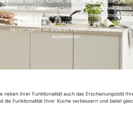
Die zeitlose Wahl für Küchen, Weiß, steht für Sauberkeit un
Frische. Es reflektiert natürliches Licht, lässt kleine Räume
größer wirken und schafft eine luftige, offene Atmosphäre.
Weiß ist außerdem äußerst vielseitig und lässt sich
hervorragend mit anderen Farben und Materialien
kombinieren.
die neben ihrer Funktionalität auch das Erscheinungsbild Ih
d die Funktionalität Ihrer Küche verbessern und bietet gleic