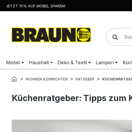
JETZT 15% AUF MÖBEL SPAREN!
springen
Zur Hauptnavigation springen
Möbel
Haushalt
Deko & Textil
Lampen
Küc
WOHNEN & EINRICHTEN
RATGEBER
KÜCHENRATGE
Küchenratgeber: Tipps zum