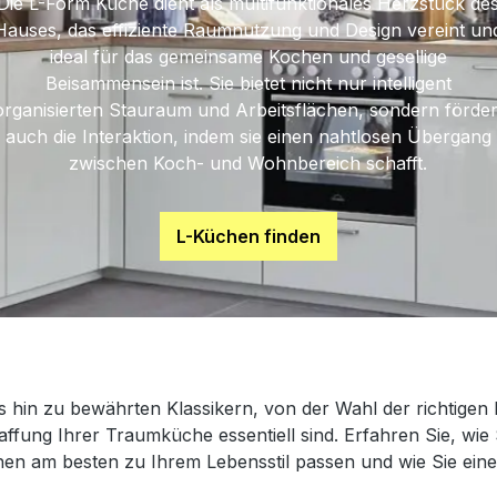
Die L-Form Küche dient als multifunktionales Herzstück de
Hauses, das effiziente Raumnutzung und Design vereint un
ideal für das gemeinsame Kochen und gesellige
Beisammensein ist. Sie bietet nicht nur intelligent
organisierten Stauraum und Arbeitsflächen, sondern förder
auch die Interaktion, indem sie einen nahtlosen Übergang
zwischen Koch- und Wohnbereich schafft.
L-Küchen finden
hin zu bewährten Klassikern, von der Wahl der richtigen 
haffung Ihrer Traumküche essentiell sind. Erfahren Sie, wi
n am besten zu Ihrem Lebensstil passen und wie Sie eine 