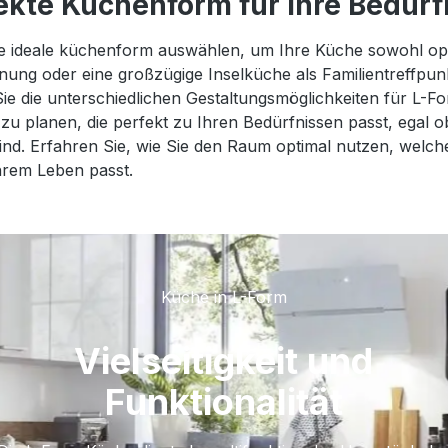
rfekte Küchenform für Ihre Bedür
e ideale küchenform auswählen, um Ihre Küche sowohl opti
ung oder eine großzügige Inselküche als Familientreffpunkt
ie die unterschiedlichen Gestaltungsmöglichkeiten für L-
 zu planen, die perfekt zu Ihren Bedürfnissen passt, egal 
d. Erfahren Sie, wie Sie den Raum optimal nutzen, welch
hrem Leben passt.
Küche in L-Form
Vielseitigkeit und
Funktionalität