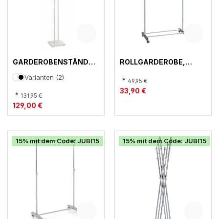
GARDEROBENSTÄNDER
ROLLGARDEROBE,
, 21353
44731
Varianten (2)
*
49,95 €
33,90 €
*
131,95 €
129,00 €
15% mit dem Code: JUBI15
15% mit dem Code: JUBI15