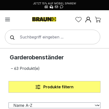
JETZT 15% AUF MÖBEL SPAREN!
alt springen
Garderobenständer
– 63 Produkt(e)
Produkte filtern