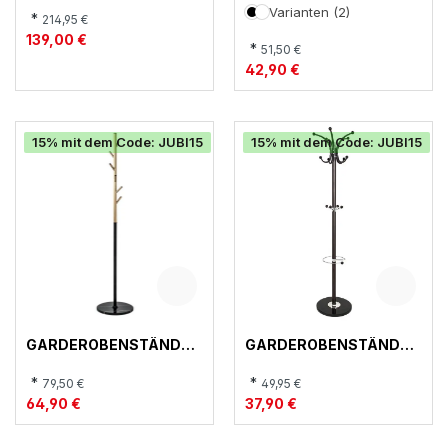
Varianten (2)
*
214,95 €
139,00 €
*
51,50 €
42,90 €
15% mit dem Code: JUBI15
15% mit dem Code: JUBI15
GARDEROBENSTÄNDER
GARDEROBENSTÄNDER
, 21867
, 88892
*
*
79,50 €
49,95 €
64,90 €
37,90 €