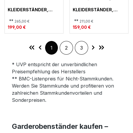
KLEIDERSTÄNDER,
KLEIDERSTÄNDER,
ANDORRA 2
ANDORRA
**
**
265,00 €
211,00 €
199,00 €
159,00 €
Seite
Seite
Seite
1
2
3
* UVP entspricht der unverbindlichen
Preisempfehlung des Herstellers
** BMC-Listenpreis für Nicht-Stammkunden.
Werden Sie Stammkunde und profitieren von
zahlreichen Stammkundenvorteilen und
Sonderpreisen.
Garderobenständer kaufen –