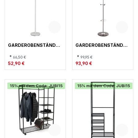
GARDEROBENSTÄNDER
GARDEROBENSTÄNDER
, 14386
, 89710
*
*
66,50 €
99,95 €
52,90 €
93,90 €
15% mit dem Code: JUBI15
15% mit dem Code: JUBI15