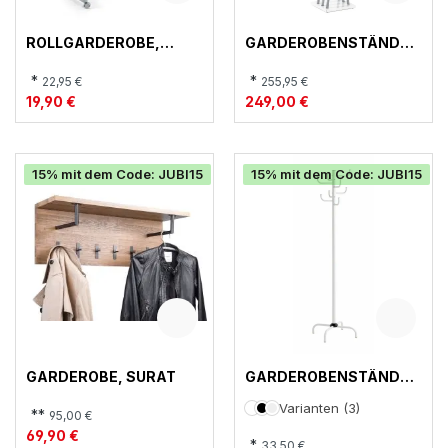
ROLLGARDEROBE,
GARDEROBENSTÄNDER
18760
, 17300
*
*
22,95 €
255,95 €
19,90 €
249,00 €
15% mit dem Code: JUBI15
15% mit dem Code: JUBI15
GARDEROBE, SURAT
GARDEROBENSTÄNDER
, 43099
Varianten (3)
**
95,00 €
69,90 €
*
33,50 €