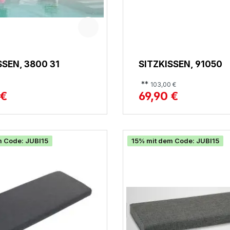
SSEN, 3800 31
SITZKISSEN, 91050
**
103,00 €
 €
69,90 €
m Code: JUBI15
15% mit dem Code: JUBI15