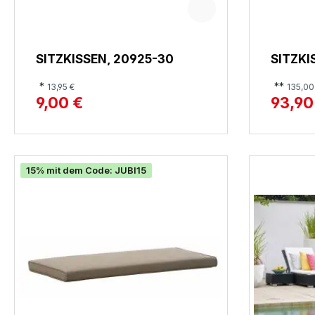
SITZKISSEN, 20925-30
SITZKI
*
**
13,95 €
135,00
9,00 €
93,90
15% mit dem Code: JUBI15