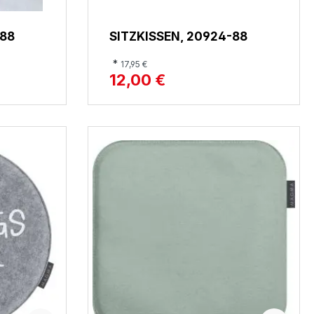
 88
SITZKISSEN, 20924-88
*
17,95 €
12,00 €