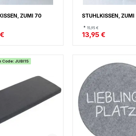
ISSEN, ZUMI 70
STUHLKISSEN, ZUMI
*
15,95 €
 €
13,95 €
m Code: JUBI15