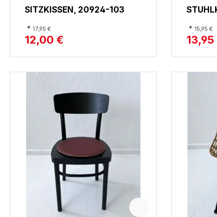
SITZKISSEN, 20924-103
STUHLK
*
*
17,95 €
15,95 €
12,00 €
13,95