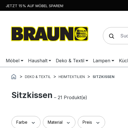
JETZT 15% AUF MÖBEL SPAREN!
springen
Zur Hauptnavigation springen
Möbel
Haushalt
Deko & Textil
Lampen
Küc
DEKO & TEXTIL
HEIMTEXTILIEN
SITZKISSEN
Sitzkissen
– 21 Produkt(e)
Farbe
Material
Preis