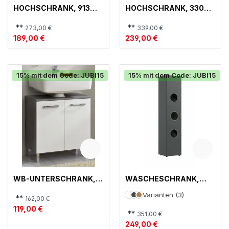
HOCHSCHRANK, 913
HOCHSCHRANK, 330
QUICKSET
QUICKSET
**
**
273,00 €
339,00 €
189,00 €
239,00 €
15% mit dem Code: JUBI15
15% mit dem Code: JUBI15
WB-UNTERSCHRANK,
WÄSCHESCHRANK,
913 QUICKSET
MULTIRAUMKONZEPT,
Varianten (3)
673
**
162,00 €
119,00 €
**
351,00 €
249,00 €