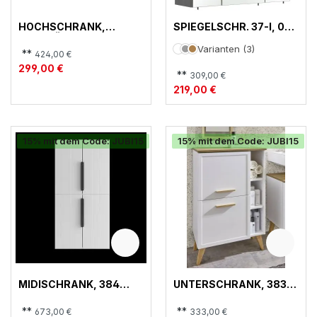
HOCHSCHRANK,
SPIEGELSCHR. 37-I, 045
ZUBEHÖR
SPIEGELSCHRANK
Varianten (3)
**
424,00 €
299,00 €
**
309,00 €
219,00 €
15% mit dem Code: JUBI15
15% mit dem Code: JUBI15
MIDISCHRANK, 384
UNTERSCHRANK, 383
QUICKSET
QUICKSET
**
**
673,00 €
333,00 €