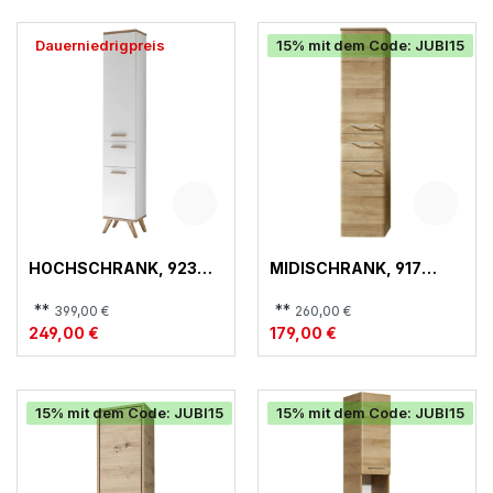
Dauerniedrigpreis
15% mit dem Code: JUBI15
HOCHSCHRANK, 923
MIDISCHRANK, 917
QUICKSET
QUICKSET
**
**
399,00 €
260,00 €
249,00 €
179,00 €
15% mit dem Code: JUBI15
15% mit dem Code: JUBI15