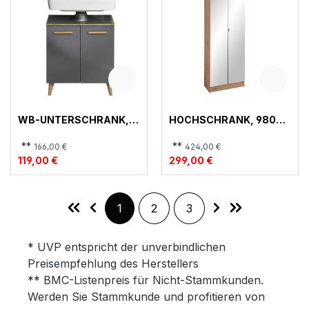
WB-UNTERSCHRANK,
HOCHSCHRANK, 980
932 QUICKSET
QUICKSET
**
**
166,00 €
424,00 €
119,00 €
299,00 €
Seite
Seite
Seite
1
2
3
* UVP entspricht der unverbindlichen
Preisempfehlung des Herstellers
** BMC-Listenpreis für Nicht-Stammkunden.
Werden Sie Stammkunde und profitieren von