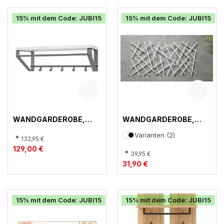
15% mit dem Code: JUBI15
15% mit dem Code: JUBI15
WANDGARDEROBE,
WANDGARDEROBE,
13845
23369
Varianten (2)
*
132,95 €
129,00 €
*
39,95 €
31,90 €
15% mit dem Code: JUBI15
15% mit dem Code: JUBI15