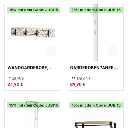
15% mit dem Code: JUBI15
15% mit dem Code: JUBI15
WANDGARDEROBE,
GARDEROBENPANEEL,
25383
3255-84
*
**
45,95 €
128,00 €
34,90 €
89,90 €
15% mit dem Code: JUBI15
15% mit dem Code: JUBI15