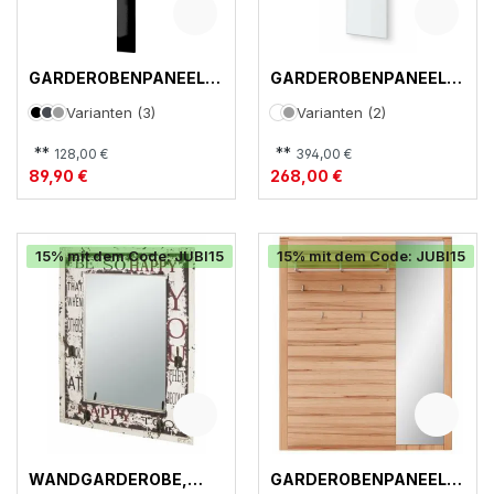
GARDEROBENPANEEL,
GARDEROBENPANEEL,
COLORADO
VORTINA
Varianten (3)
Varianten (2)
**
**
128,00 €
394,00 €
89,90 €
268,00 €
15% mit dem Code: JUBI15
15% mit dem Code: JUBI15
WANDGARDEROBE,
GARDEROBENPANEEL,