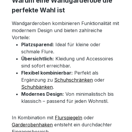
Warum eine Wandgarderobe die
perfekte Wahl ist
Wandgarderoben kombinieren Funktionalität mit
modernem Design und bieten zahlreiche
Vorteile:
Platzsparend:
Ideal für kleine oder
schmale Flure.
Übersichtlich:
Kleidung und Accessoires
sind sofort erreichbar.
Flexibel kombinierbar:
Perfekt als
Ergänzung zu
Schuhschränken
oder
Schuhbänken
.
Modernes Design:
Von minimalistisch bis
klassisch – passend für jeden Wohnstil.
In Kombination mit
Flurspiegeln
oder
Garderobenhaken
entsteht ein durchdachter
Eingangsbereich.