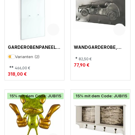
GARDEROBENPANEEL,
WANDGARDEROBE,
SANTINA
32825
Varianten (2)
*
82,50 €
77,90 €
**
466,00 €
318,00 €
15% mit dem Code: JUBI15
15% mit dem Code: JUBI15