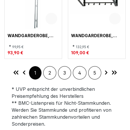
WANDGARDEROBE,
WANDGARDEROBE,
89272
13945
*
*
99,95 €
132,95 €
93,90 €
109,00 €
Seite
Seite
Seite
Seite
Seite
1
2
3
4
5
* UVP entspricht der unverbindlichen
Preisempfehlung des Herstellers
** BMC-Listenpreis für Nicht-Stammkunden.
Werden Sie Stammkunde und profitieren von
zahlreichen Stammkundenvorteilen und
Sonderpreisen.