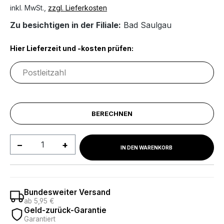
inkl. MwSt.,
zzgl. Lieferkosten
Zu besichtigen in der Filiale:
Bad Saulgau
Hier Lieferzeit und -kosten prüfen:
BERECHNEN
Produkt Anzahl: Gib den gewünschten We
IN DEN WARENKORB
Bundesweiter Versand
ab 5,95 €
Geld-zurück-Garantie
Garantiert