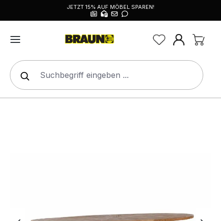
JETZT 15% AUF MÖBEL SPAREN!
alt springen
Bildergalerie überspringen