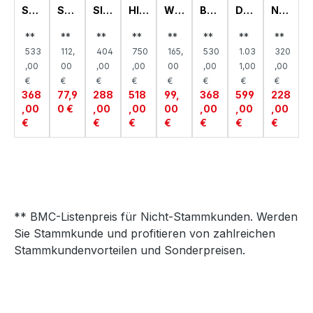
ST
SC
SID
HIG
WI
BET
DR
NA
AN
HU
EBO
HB
CK
T,
EH
CH
DR
TZ
AR
OA
ELA
KIR
TÜ
TTI
**
**
**
**
**
**
**
**
EG
SEI
D,
RD,
UFS
A
RE
SC
533
112,
404
750
165,
530
1.03
320
AL,
TE,
KIR
KIR
AT
NS
H,
KIR
KIR
A
A
Z,
CH
KIR
,00
00
,00
,00
00
,00
1,00
,00
A
A
KIR
RA
A
€
€
€
€
€
€
€
€
A
NK,
368
77,9
288
518
99,
368
599
228
KIR
,00
0 €
,00
,00
00
,00
,00
,00
A
€
€
€
€
€
€
€
** BMC-Listenpreis für Nicht-Stammkunden. Werden
Sie Stammkunde und profitieren von zahlreichen
Stammkundenvorteilen und Sonderpreisen.