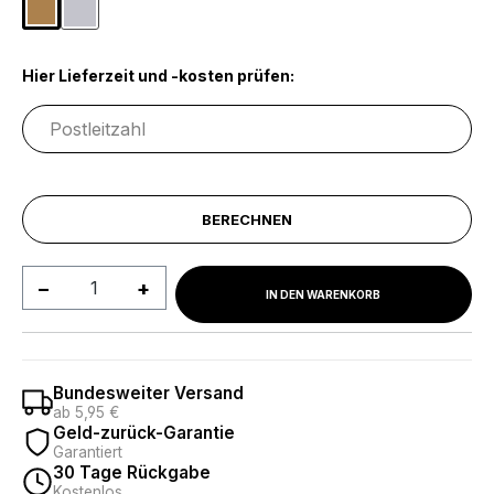
Eichefarben
Hellgrau
Hier Lieferzeit und -kosten prüfen:
BERECHNEN
Produkt Anzahl: Gib den gewünschten We
IN DEN WARENKORB
Bundesweiter Versand
ab 5,95 €
Geld-zurück-Garantie
Garantiert
30 Tage Rückgabe
Kostenlos