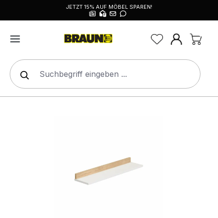
JETZT 15% AUF MÖBEL SPAREN!
alt springen
Bildergalerie überspringen