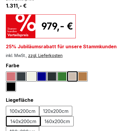
1.311,- €
979,- €
25% Jubiläumsrabatt für unsere Stammkunden
inkl. MwSt.,
zzgl. Lieferkosten
auswählen
Farbe
Altrosa
Anthrazit
Creme
Dunkelblau
Dunkelgrau
Dunkelgrün
Greige
Hellbraun
Schwarz
auswählen
Liegefläche
100x200cm
120x200cm
140x200cm
160x200cm