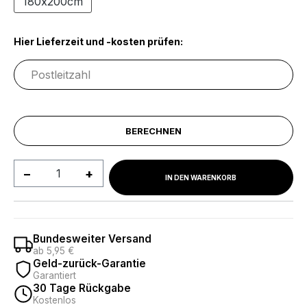
180x200cm
Hier Lieferzeit und -kosten prüfen:
BERECHNEN
Produkt Anzahl: Gib den gewünschten We
IN DEN WARENKORB
Bundesweiter Versand
ab 5,95 €
Geld-zurück-Garantie
Garantiert
30 Tage Rückgabe
Kostenlos