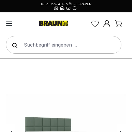
JETZT 15% AUF MÖBEL SPAREN!
alt springen
Bildergalerie überspringen