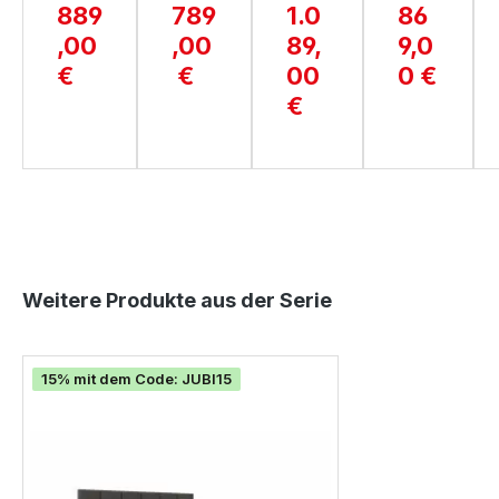
889
789
1.0
86
SIN
ANI
GAR
REN
,00
,00
89,
9,0
A
A
DA
O
€
€
00
0 €
€
Produktgalerie überspringen
Weitere Produkte aus der Serie
15% mit dem Code: JUBI15