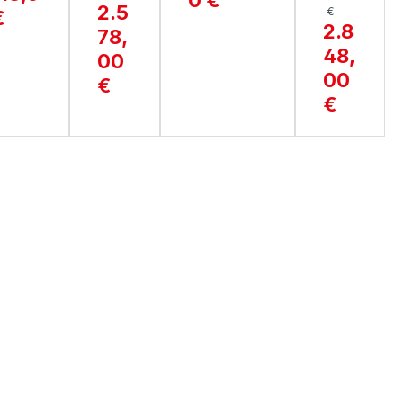
2.5
€
€
NKA
2.0
AMI
2.8
78,
CA
48,
00
00
€
€