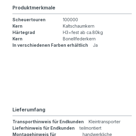
Produktmerkmale
Scheuertouren
100000
Kern
Kaltschaumkern
Härtegrad
H3=fest ab ca.80kg
Kern
Bonellfederkern
In verschiedenen Farben erhältlich
Ja
Lieferumfang
Transporthinweis für Endkunden
Kleintransporter
Lieferhinweis für Endkunden
teilmontiert
Montagehinweis für
handwerkliche