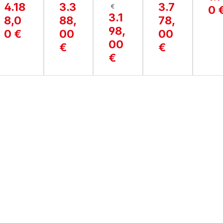
4.18
3.3
3.7
€
0 
R
GRA
AMI
GRA
3.1
8,0
88,
78,
LINE
Z
CA
Z
98,
0 €
00
00
00
€
€
€