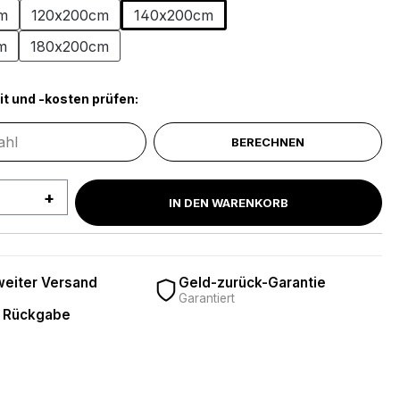
m
120x200cm
140x200cm
m
180x200cm
it und -kosten prüfen:
BERECHNEN
 Anzahl: Gib den gewünschten Wert ein 
IN DEN WARENKORB
eiter Versand
Geld-zurück-Garantie
Garantiert
 Rückgabe