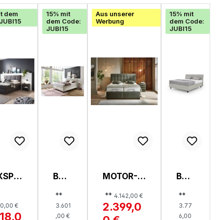
t dem
15% mit
Aus unserer
15% mit
JUBI15
dem Code:
Werbung
dem Code:
JUBI15
JUBI15
XSPRI
BOX
MOTOR-
BOX
BETT,
SPRI
BOXSPRIN
SPR
**
**
**
4.142,00 €
SA
NGB
GBETT,
ING
2.399,0
0,00 €
3.601
3.77
NA
ETT,
OHIO
BET
918,0
,00 €
6,00
0 €
O BX5
FRA
MOTOR
T,