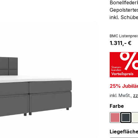
Bonellfede
Gepolstertes
inkl. Schüb
BMC Listenprei
1.311,- €
25% Jubilä
inkl. MwSt.,
zz
ausw
Farbe
Altrosa
Anthr
Liegefläch