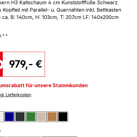
rkern H3 Kaltschaum 4 cm Kunststofffüße Schwarz
 Kopfteil mit Parallel- u. Quernähten inkl. Bettkasten
e ca. B: 140cm, H: 103cm, T: 207cm LF: 140x200cm
s * *
979,- €
umsrabatt für unsere Stammkunden
gl. Lieferkosten
ählen
azit
Creme
Dunkelblau
Dunkelgrau
Dunkelgrün
Greige
Hellbraun
Schwarz
auswählen
e