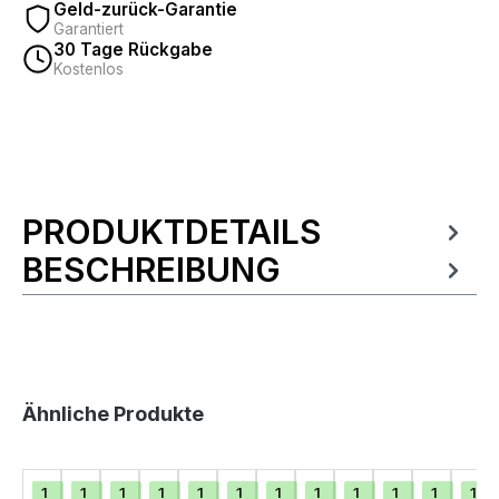
Geld-zurück-Garantie
Garantiert
30 Tage Rückgabe
Kostenlos
PRODUKTDETAILS
Produktinformationen
BESCHREIBUNG
Produktgalerie überspringen
Ähnliche Produkte
1
1
1
1
1
1
1
1
1
1
1
1