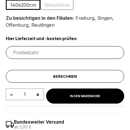
140x200cm
180x200cm
(Diese Option ist zurzeit nicht verfügba
Zu besichtigen in den Filialen:
Freiburg
,
Singen
,
Offenburg
,
Reutlingen
Hier Lieferzeit und -kosten prüfen:
BERECHNEN
Produkt Anzahl: Gib den gewünschten We
IN DEN WARENKORB
Bundesweiter Versand
ab 5,95 €