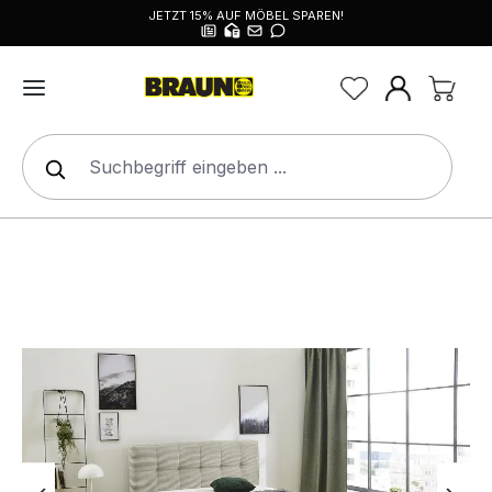
JETZT 15% AUF MÖBEL SPAREN!
alt springen
Bildergalerie überspringen