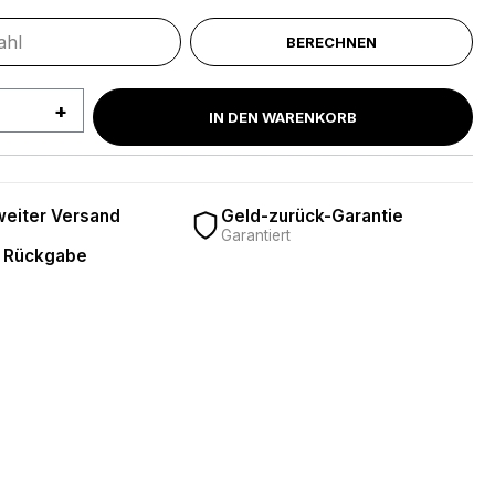
BERECHNEN
 Anzahl: Gib den gewünschten Wert ein 
IN DEN WARENKORB
eiter Versand
Geld-zurück-Garantie
Garantiert
 Rückgabe