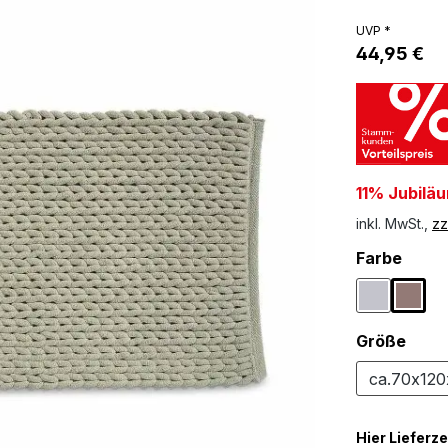
UVP *
44,95 €
11% Jubilä
inkl. MwSt.,
zz
ausw
Farbe
Hellgrau
Taup
ausw
Größe
ca.70x12
Hier Lieferze