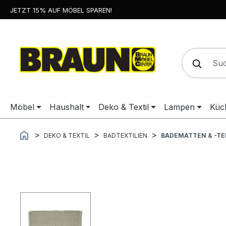
JETZT 15% AUF MÖBEL SPAREN!
springen
Zur Hauptnavigation springen
Möbel
Haushalt
Deko & Textil
Lampen
Küc
DEKO & TEXTIL
BADTEXTILIEN
BADEMATTEN & -TE
Bildergalerie überspringen