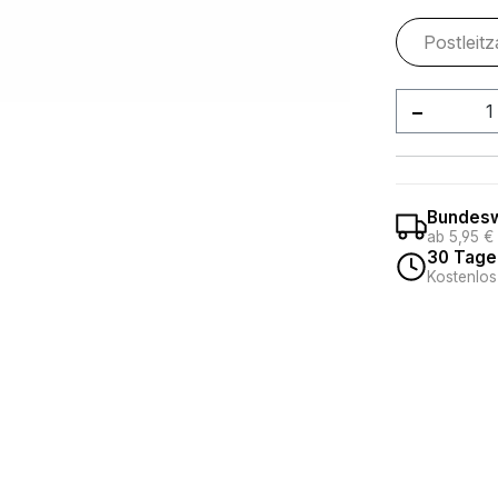
Produkt
Bundesw
ab 5,95 €
30 Tage
Kostenlos