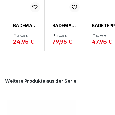
BADEMAT
BADEMAT
BADETEPP
TE, MAJA
TE,
H, VOSSE
*
*
*
32,95 €
89,95 €
52,95 €
MEGAN
FEELING
24,95 €
79,95 €
47,95 €
Produktgalerie überspringen
Weitere Produkte aus der Serie