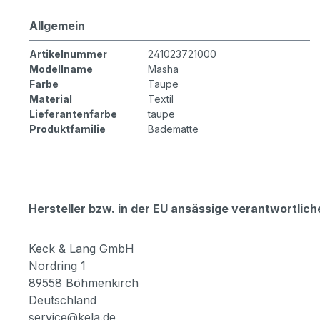
Allgemein
Artikelnummer
241023721000
Modellname
Masha
Farbe
Taupe
Material
Textil
Lieferantenfarbe
taupe
Produktfamilie
Badematte
Hersteller bzw. in der EU ansässige verantwortli
Keck & Lang GmbH
Nordring 1
89558 Böhmenkirch
Deutschland
service@kela.de