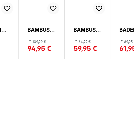
IC
BAMBUSM
BAMBUSM
BADE
N
ATTE,
ATTE,
TE,
*
*
*
109,99 €
64,99 €
69,95
LEVEL
BAMBUS
MAS
94,95 €
59,95 €
61,9