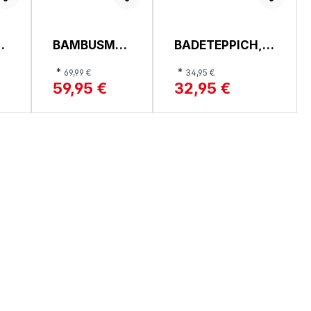
AT
BAMBUSMAT
BADETEPPICH,
S
TE, LEVEL
VOSSEN FEELING
*
*
69,99 €
34,95 €
59,95 €
32,95 €