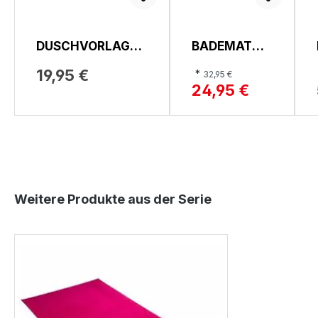
DUSCHVORLAGE,
BADEMATTE,
DUSCHVORLAGE
MAJA
19,95 €
*
32,95 €
24,95 €
Produktgalerie überspringen
Weitere Produkte aus der Serie