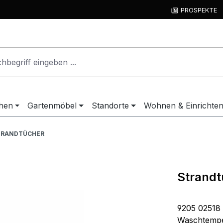
PROSPEKTE
hen
Gartenmöbel
Standorte
Wohnen & Einrichte
TRANDTÜCHER
Strandt
9205 02518 
Waschtemper