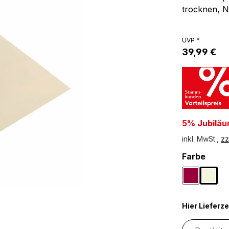
trocknen, N
UVP *
39,99 €
5% Jubiläu
inkl. MwSt.,
zz
ausw
Farbe
Beere
Natu
Hier Lieferze