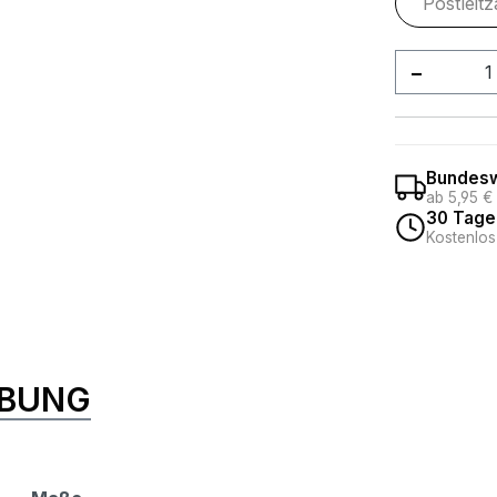
Produkt
Bundesw
ab 5,95 €
30 Tage
Kostenlos
IBUNG