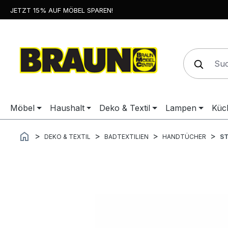
JETZT 15% AUF MÖBEL SPAREN!
springen
Zur Hauptnavigation springen
Möbel
Haushalt
Deko & Textil
Lampen
Küc
DEKO & TEXTIL
BADTEXTILIEN
HANDTÜCHER
S
Bildergalerie überspringen