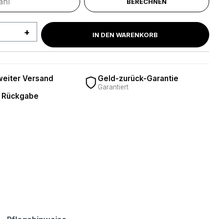
BERECHNEN
 Anzahl: Gib den gewünschten Wert ein 
IN DEN WARENKORB
eiter Versand
Geld-zurück-Garantie
Garantiert
 Rückgabe