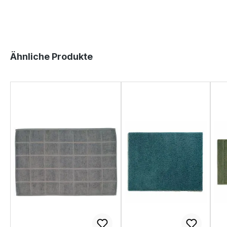
Produktgalerie überspringen
Ähnliche Produkte