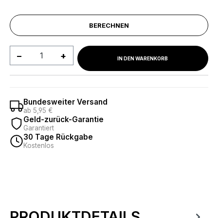
BERECHNEN
Produkt Anzahl: Gib den gewünschten We
IN DEN WARENKORB
Bundesweiter Versand
ab 5,95 €
Geld-zurück-Garantie
Garantiert
30 Tage Rückgabe
Kostenlos
PRODUKTDETAILS
Produktinformationen