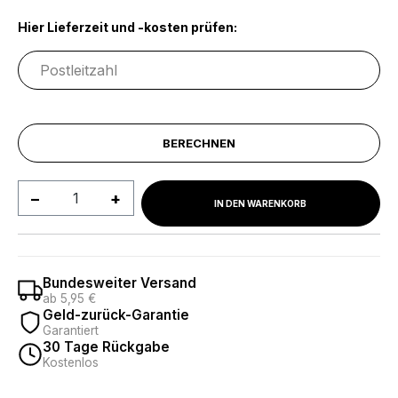
Hier Lieferzeit und -kosten prüfen:
BERECHNEN
Produkt Anzahl: Gib den gewünschten We
IN DEN WARENKORB
Bundesweiter Versand
ab 5,95 €
Geld-zurück-Garantie
Garantiert
30 Tage Rückgabe
Kostenlos