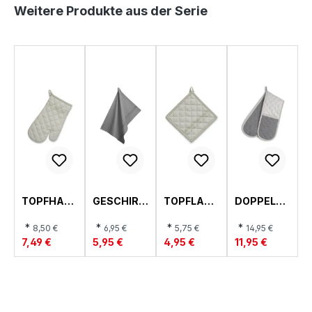
Produktgalerie überspringen
Weitere Produkte aus der Serie
TOPFHAN
GESCHIRR
TOPFLAPP
DOPPELTE
DSCHUH,
TUCH, TIA
EN, TIA
R, TIA
TIA
*
*
*
*
8,50 €
6,95 €
5,75 €
14,95 €
7,49 €
5,95 €
4,95 €
11,95 €