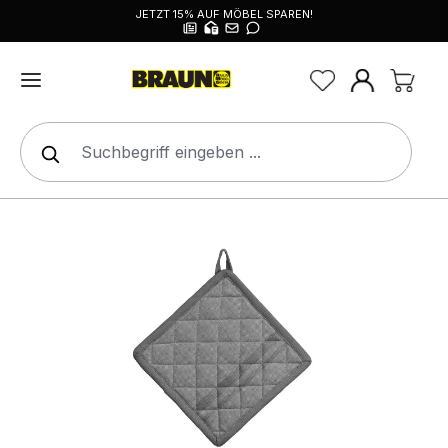
JETZT 15% AUF MÖBEL SPAREN!
alt springen
Bildergalerie überspringen