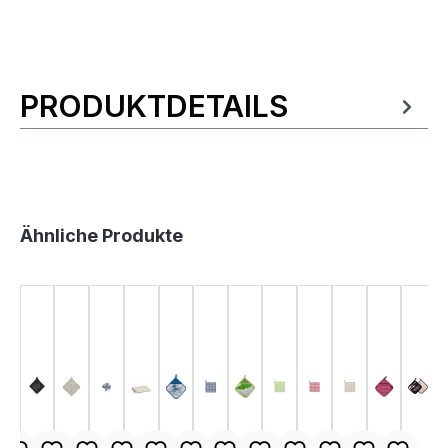
PRODUKTDETAILS
Produktinformationen
Produktgalerie überspringen
Ähnliche Produkte