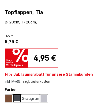
Topflappen, Tia
B: 20cm, T: 20cm,
UVP *
5,75 €
4,95 €
14% Jubiläumsrabatt für unsere Stammkunden
inkl. MwSt.,
zzgl. Lieferkosten
auswählen
Farbe
Graugrün
Braun
Graphitfarben
Hellgrau