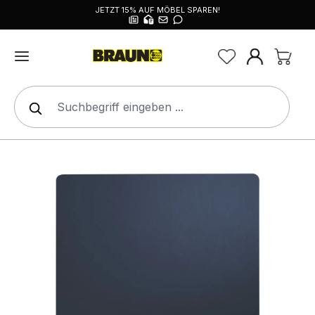
JETZT 15% AUF MÖBEL SPAREN!
alt springen
Bildergalerie überspringen