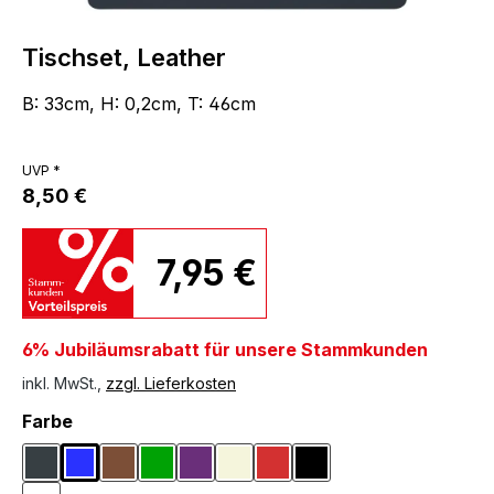
Tischset, Leather
B: 33cm, H: 0,2cm, T: 46cm
UVP *
8,50 €
7,95 €
6% Jubiläumsrabatt für unsere Stammkunden
inkl. MwSt.,
zzgl. Lieferkosten
auswählen
Farbe
Anthrazit
Blau
Braun
Grün
Lila
Naturfarben
Rot
Schwarz