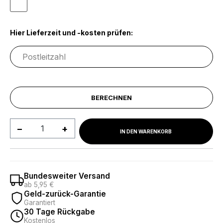
Weiß
Hier Lieferzeit und -kosten prüfen:
BERECHNEN
Produkt Anzahl: Gib den gewünschten We
IN DEN WARENKORB
Bundesweiter Versand
ab 5,95 €
Geld-zurück-Garantie
Garantiert
30 Tage Rückgabe
Kostenlos