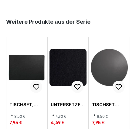
Produktgalerie überspringen
Weitere Produkte aus der Serie
TISCHSET,
UNTERSETZER
TISCHSET
LEATHER
SET, LEATHER
RUND,
LEATHER
*
*
*
8,50 €
4,90 €
8,50 €
7,95 €
4,49 €
7,95 €