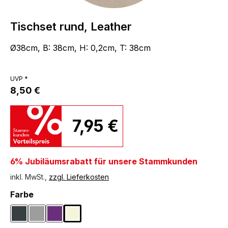
Tischset rund, Leather
Ø38cm, B: 38cm, H: 0,2cm, T: 38cm
UVP *
8,50 €
7,95 €
6% Jubiläumsrabatt für unsere Stammkunden
inkl. MwSt.,
zzgl. Lieferkosten
auswählen
Farbe
Anthrazit
Grau
Lila
Naturfarben