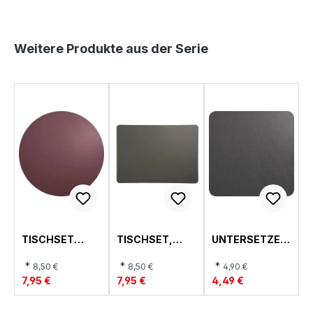
T
Y
Y
L
L
E
E
Produktgalerie überspringen
Weitere Produkte aus der Serie
TISCHSET
TISCHSET,
UNTERSETZER
RUND,
LEATHER
SET, LEATHER
LEATHER
*
*
*
8,50 €
8,50 €
4,90 €
7,95 €
7,95 €
4,49 €