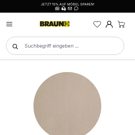
JETZT 15% AUF MÖBEL SPAREN!
alt springen
Bildergalerie überspringen