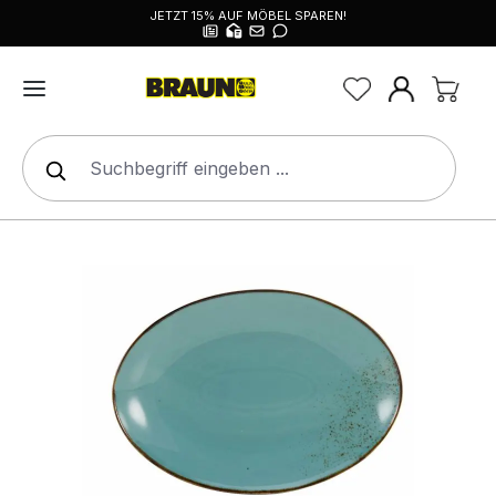
JETZT 15% AUF MÖBEL SPAREN!
alt springen
Bildergalerie überspringen