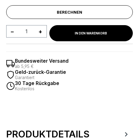
BERECHNEN
Produkt Anzahl: Gib den gewünschten We
IN DEN WARENKORB
Bundesweiter Versand
ab 5,95 €
Geld-zurück-Garantie
Garantiert
30 Tage Rückgabe
Kostenlos
PRODUKTDETAILS
Produktinformationen