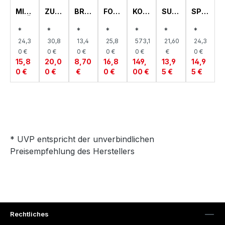
MILC
ZUC
BRO
FOO
KOM
SUP
SPEI
HKÄ
KER
TTE
DBO
BISE
PEN
SET
NNC
DOS
LLER
WL,
RVIC
TELL
ELLE
*
*
*
*
*
*
*
HEN,
E,
,
BEA
E,
ER,
R,
24,3
30,8
13,4
25,8
573,1
21,60
24,3
BEA
BEA
BEA
T
BEA
BEA
BEA
T
T
T
T
T
T
0 €
0 €
0 €
0 €
0 €
€
0 €
15,8
20,0
8,70
16,8
149,
13,9
14,9
0 €
0 €
€
0 €
00 €
5 €
5 €
* UVP entspricht der unverbindlichen
Preisempfehlung des Herstellers
Rechtliches