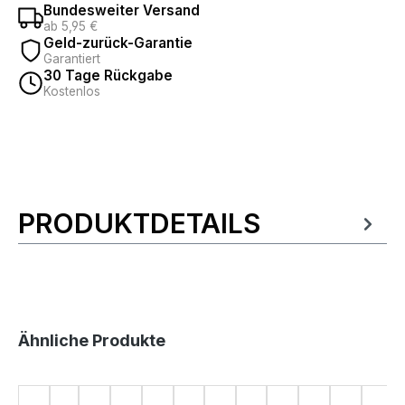
Bundesweiter Versand
ab 5,95 €
Geld-zurück-Garantie
Garantiert
30 Tage Rückgabe
Kostenlos
PRODUKTDETAILS
Produktinformationen
Produktgalerie überspringen
Ähnliche Produkte