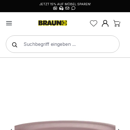
JETZT 15% AUF MÖBEL SPAREN!
alt springen
Bildergalerie überspringen