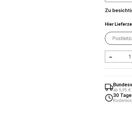
Zu besichtig
Hier Lieferze
Produkt
Bundesw
ab 5,95 €
30 Tage
Kostenlos