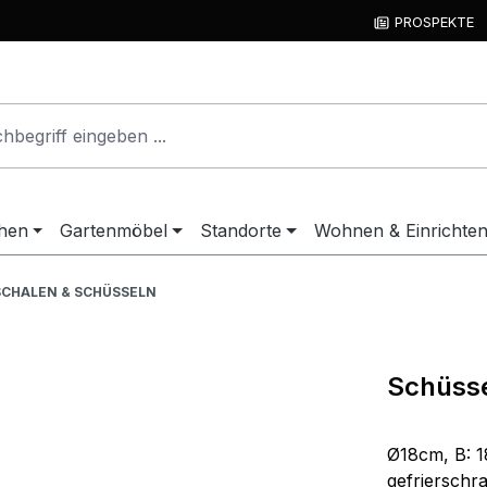
PROSPEKTE
hen
Gartenmöbel
Standorte
Wohnen & Einrichte
SCHALEN & SCHÜSSELN
Schüsse
Ø18cm, B: 1
gefrierschr