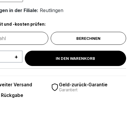
en in der Filiale:
Reutlingen
it und -kosten prüfen:
BERECHNEN
 Anzahl: Gib den gewünschten Wert ein 
IN DEN WARENKORB
eiter Versand
Geld-zurück-Garantie
Garantiert
 Rückgabe