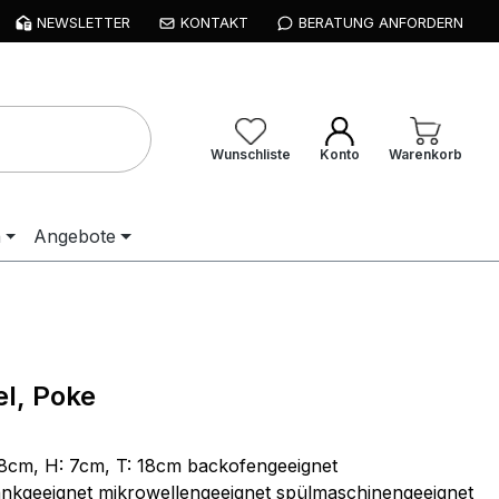
NEWSLETTER
KONTAKT
BERATUNG ANFORDERN
Wunschliste
Konto
Warenkorb
n
Angebote
l, Poke
8cm, H: 7cm, T: 18cm backofengeeignet
ankgeeignet mikrowellengeeignet spülmaschinengeeignet