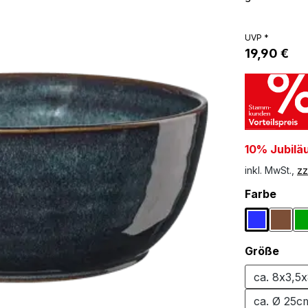
UVP *
19,90 €
10% Jubilä
inkl. MwSt.,
zz
ausw
Farbe
Blau
Brau
(Diese
ausw
Größe
ca. 8x3,5
ca. Ø 25c