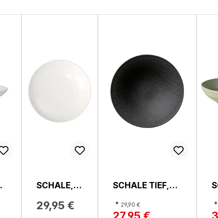
SCHALE,
SCHALE TIEF,
S
AFINA
MANUFACTURE
P
29,95 €
*
*
29,90 €
ROCK
A
27,95 €
3