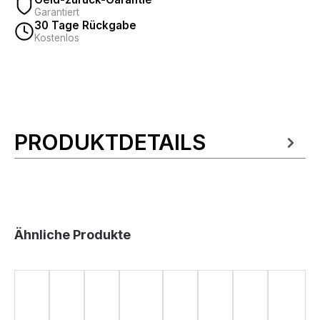
Garantiert
30 Tage Rückgabe
Kostenlos
PRODUKTDETAILS
Produktinformationen
Produktgalerie überspringen
Ähnliche Produkte