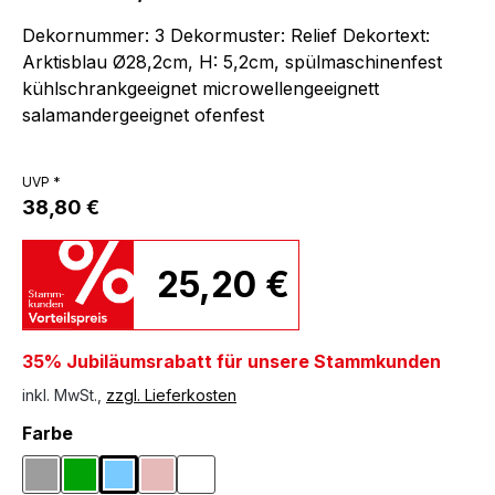
Dekornummer: 3 Dekormuster: Relief Dekortext:
Arktisblau Ø28,2cm, H: 5,2cm, spülmaschinenfest
kühlschrankgeeignet microwellengeeignett
salamandergeeignet ofenfest
UVP *
38,80 €
25,20 €
35% Jubiläumsrabatt für unsere Stammkunden
inkl. MwSt.,
zzgl. Lieferkosten
auswählen
Farbe
Grau
Grün
Hellblau
Rosa
Weiß
(Diese Option ist zurzeit nicht verfügbar.)