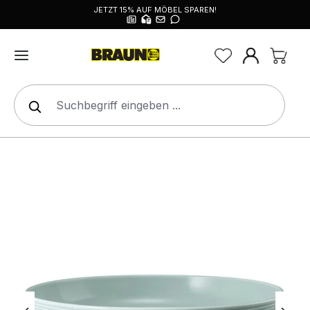
JETZT 15% AUF MÖBEL SPAREN!
alt springen
Bildergalerie überspringen