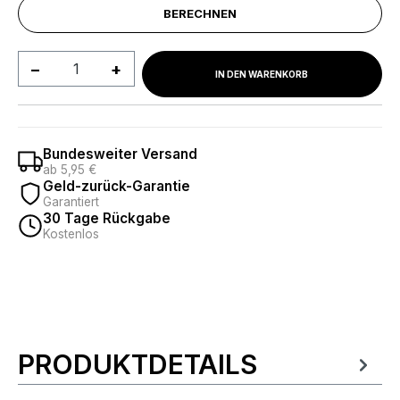
BERECHNEN
Produkt Anzahl: Gib den gewünschten We
IN DEN WARENKORB
Bundesweiter Versand
ab 5,95 €
Geld-zurück-Garantie
Garantiert
30 Tage Rückgabe
Kostenlos
PRODUKTDETAILS
Produktinformationen