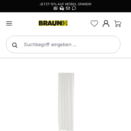
JETZT 15% AUF MÖBEL SPAREN!
alt springen
Bildergalerie überspringen