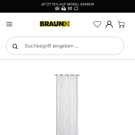
JETZT 15% AUF MÖBEL SPAREN!
alt springen
Bildergalerie überspringen