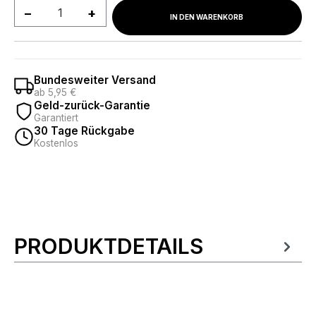
Produkt Anzahl: Gib den gewünschten We
IN DEN WARENKORB
Bundesweiter Versand
ab 5,95 €
Geld-zurück-Garantie
Garantiert
30 Tage Rückgabe
Kostenlos
PRODUKTDETAILS
Produktinformationen