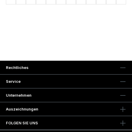
C
O
W
R
C
P
S
V
S
L
G
N
C
O
IL
O
A
I
T
A
H
L
,
F
O
N
L
N
P
A
Y
A
E
M
E
E
O
R
N
V
A
LI
Y
W
I
O
U
G
C
N
E
I
E
O
C
Rechtliches
Service
Unternehmen
Auszeichnungen
FOLGEN SIE UNS