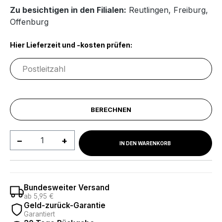
Zu besichtigen in den Filialen:
Reutlingen
,
Freiburg
,
Offenburg
Hier Lieferzeit und -kosten prüfen:
BERECHNEN
Produkt Anzahl: Gib den gewünschten We
IN DEN WARENKORB
Bundesweiter Versand
ab 5,95 €
Geld-zurück-Garantie
Garantiert