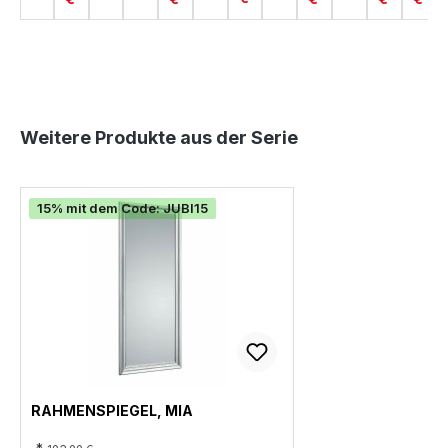
Produktgalerie überspringen
Weitere Produkte aus der Serie
15% mit dem Code: JUBI15
RAHMENSPIEGEL, MIA