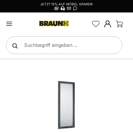
JETZT 15% AUF MÖBEL SPAREN!
alt springen
Bildergalerie überspringen