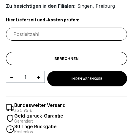
Zu besichtigen in den Filialen:
Singen
,
Freiburg
Hier Lieferzeit und -kosten prüfen:
BERECHNEN
Produkt Anzahl: Gib den gewünschten We
IN DEN WARENKORB
Bundesweiter Versand
ab 5,95 €
Geld-zurück-Garantie
Garantiert
30 Tage Rückgabe
Kostenlos