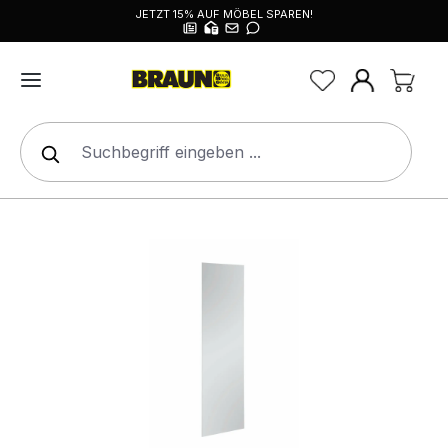
JETZT 15% AUF MÖBEL SPAREN!
alt springen
Bildergalerie überspringen