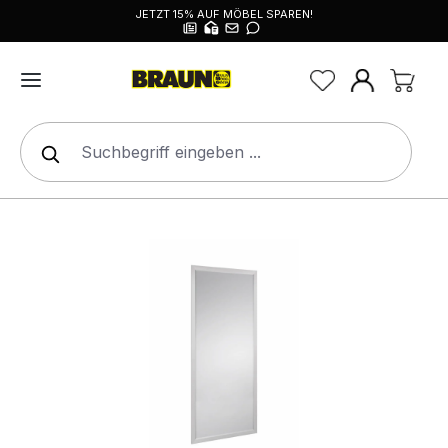
JETZT 15% AUF MÖBEL SPAREN!
alt springen
Bildergalerie überspringen