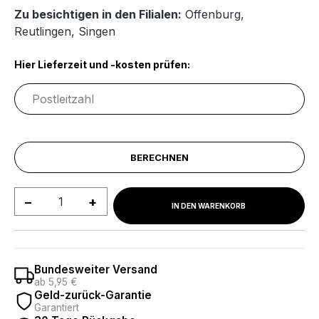
Zu besichtigen in den Filialen:
Offenburg
,
Reutlingen
,
Singen
Hier Lieferzeit und -kosten prüfen:
BERECHNEN
Produkt Anzahl: Gib den gewünschten We
IN DEN WARENKORB
Bundesweiter Versand
ab 5,95 €
Geld-zurück-Garantie
Garantiert