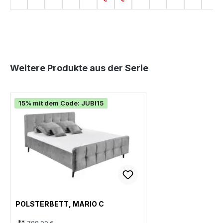
Produktgalerie überspringen
Weitere Produkte aus der Serie
15% mit dem Code: JUBI15
POLSTERBETT, MARIO C
**