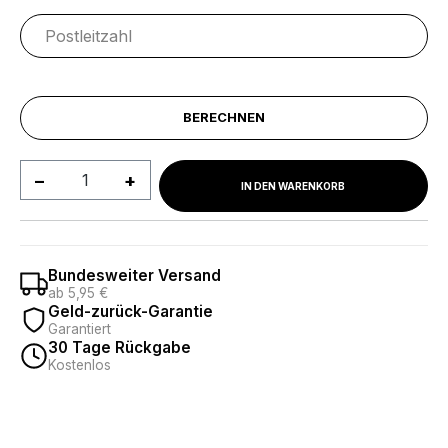
BERECHNEN
Produkt Anzahl: Gib den gewünschten We
IN DEN WARENKORB
Bundesweiter Versand
ab 5,95 €
Geld-zurück-Garantie
Garantiert
30 Tage Rückgabe
Kostenlos