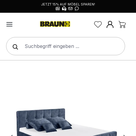
JETZT 15% AUF MÖBEL SPAREN!
alt springen
Bildergalerie überspringen