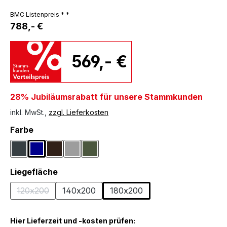
BMC Listenpreis * *
788,- €
569,- €
28% Jubiläumsrabatt für unsere Stammkunden
inkl. MwSt.,
zzgl. Lieferkosten
auswählen
Farbe
Anthrazit
Dunkelblau
Dunkelbraun
Grau
Olivgrün
auswählen
Liegefläche
120x200
140x200
180x200
(Diese Option ist zurzeit nicht verfügbar.)
Hier Lieferzeit und -kosten prüfen: