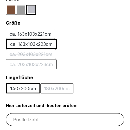
Braun
Grau
Hellgrau
auswählen
Größe
ca. 163x103x221cm
ca. 163x103x223cm
ca. 203x103x221cm
(Diese Option ist zurzeit nicht verfügbar.)
ca. 203x103x223cm
(Diese Option ist zurzeit nicht verfügbar.)
auswählen
Liegefläche
140x200cm
180x200cm
(Diese Option ist zurzeit nicht verfügba
Hier Lieferzeit und -kosten prüfen: