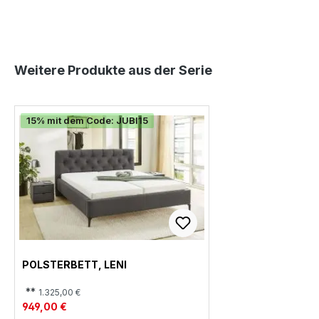
Produktgalerie überspringen
Weitere Produkte aus der Serie
15% mit dem Code: JUBI15
POLSTERBETT, LENI
**
1.325,00 €
949,00 €