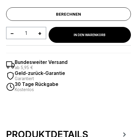
BERECHNEN
Produkt Anzahl: Gib den gewünschten We
IN DEN WARENKORB
Bundesweiter Versand
ab 5,95 €
Geld-zurück-Garantie
Garantiert
30 Tage Rückgabe
Kostenlos
PRODUKTDETAILS
Produktinformationen