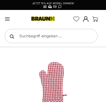
JETZT 15% AUF MÖBEL SPAREN!
alt springen
Bildergalerie überspringen