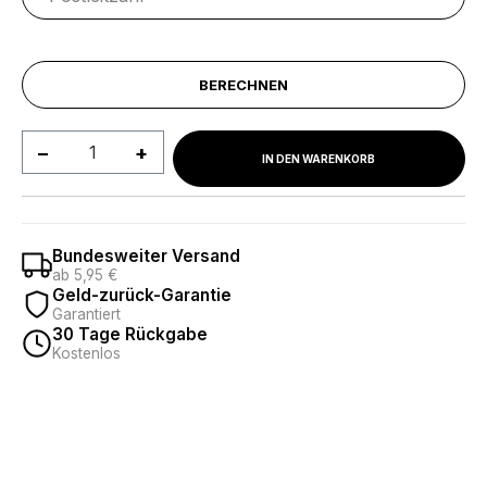
BERECHNEN
Produkt Anzahl: Gib den gewünschten We
IN DEN WARENKORB
Bundesweiter Versand
ab 5,95 €
Geld-zurück-Garantie
Garantiert
30 Tage Rückgabe
Kostenlos