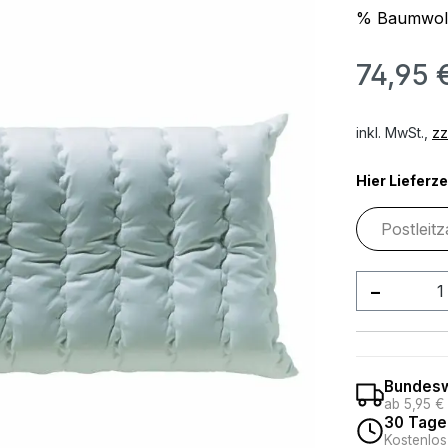
% Baumwolle
74,95 
inkl. MwSt.,
zz
Hier Lieferze
Produkt
Bundesw
ab 5,95 €
30 Tage
Kostenlos