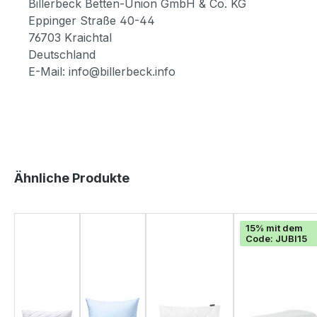
Billerbeck Betten-Union GmbH & Co. KG
Eppinger Straße 40-44
76703 Kraichtal
Deutschland
E-Mail: info@billerbeck.info
Produktgalerie überspringen
Ähnliche Produkte
15% mit dem
Code: JUBI15