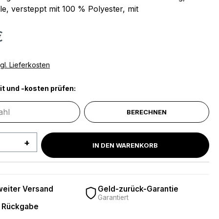
, versteppt mit 100 % Polyester, mit
€
gl. Lieferkosten
it und -kosten prüfen:
BERECHNEN
 Anzahl: Gib den gewünschten Wert ein 
IN DEN WARENKORB
eiter Versand
Geld-zurück-Garantie
Garantiert
 Rückgabe