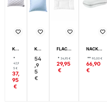
KIS
KIS
FLACH
NACKEN
SE
SE
KISSEN
STÜTZK
54
*
*
**
34,95 €
90,00 €
N,
N,
,
ISSEN,
29,95
66,90
42,9
,9
52
PO
JUNIO
DREAM
5 €
€
€
0
LA
R
CONTO
5
37,
AL
RS
FLACH
UR
€
95
CA
TE
KISSEN
ND
€
RN
O
15