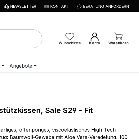
NEWSLETTER
KONTAKT
BERATUNG ANFORDERN
Wunschliste
Konto
Warenkorb
n
Angebote
tützkissen, Sale S29 - Fit
artiges, offenporiges, viscoelastisches High-Tech-
zug: Baumwoll-Gewebe mit Aloe Vera-Veredelung, 100