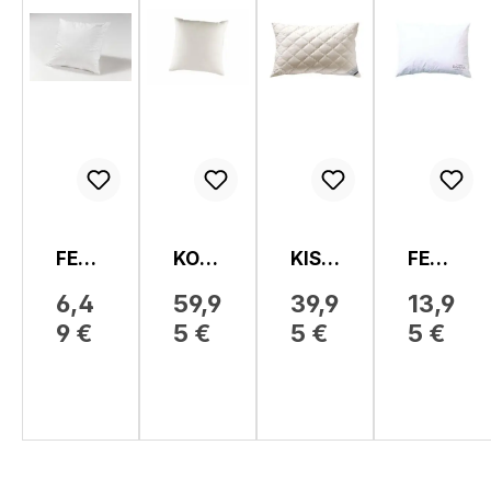
FEDE
KOPF
KISS
FEDE
RKIS
KISS
EN,
RKIS
6,4
59,9
39,9
13,9
SEN
EN,
E45
SEN
9 €
5 €
5 €
5 €
SLEE
BAM
PTE
BOO
X