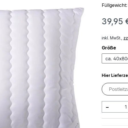
Füllgewicht
39,95 
inkl. MwSt.,
zz
ausw
Größe
ca. 40x8
Hier Lieferze
Produkt