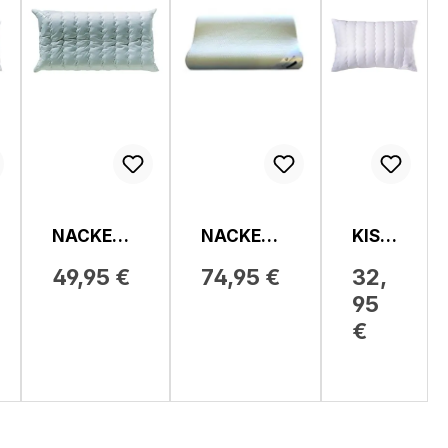
NACKENS
NACKENS
KISS
TÜTZKISS
TÜTZKISS
EN,
49,95 €
74,95 €
32,
EN, SALE
EN, E30
S36
95
S23 - TOP
AERO
ANTI
NECK
GUA
€