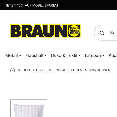
JETZT 15% AUF MÖBEL SPAREN!
springen
Zur Hauptnavigation springen
Möbel
Haushalt
Deko & Textil
Lampen
Küc
DEKO & TEXTIL
SCHLAFTEXTILIEN
KOPFKISSEN
Bildergalerie überspringen