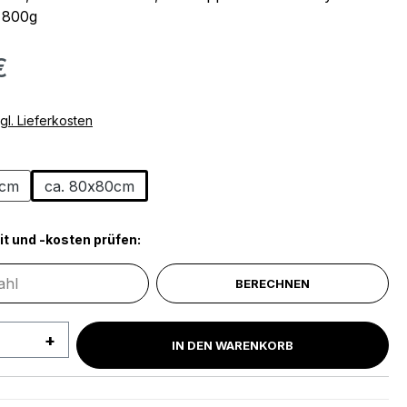
: 800g
€
gl. Lieferkosten
ählen
0cm
ca. 80x80cm
it und -kosten prüfen:
BERECHNEN
 Anzahl: Gib den gewünschten Wert ein 
IN DEN WARENKORB