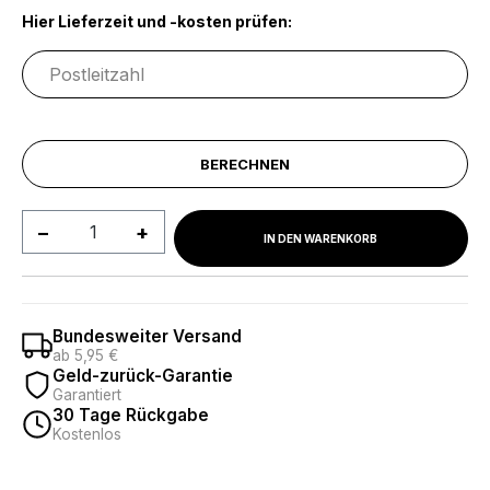
Hier Lieferzeit und -kosten prüfen:
BERECHNEN
Produkt Anzahl: Gib den gewünschten We
IN DEN WARENKORB
Bundesweiter Versand
ab 5,95 €
Geld-zurück-Garantie
Garantiert
30 Tage Rückgabe
Kostenlos