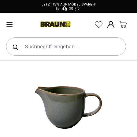
JETZT 15% AUF MÖBEL SPAREN!
alt springen
Bildergalerie überspringen