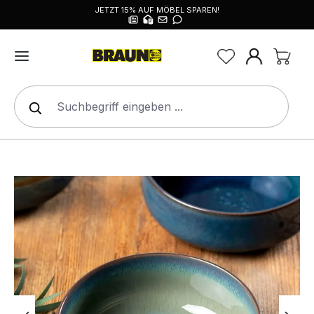
JETZT 15% AUF MÖBEL SPAREN!
alt springen
Bildergalerie überspringen