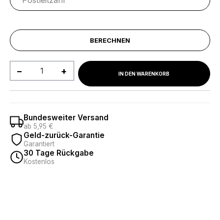
BERECHNEN
Produkt Anzahl: Gib den gewünschten We
IN DEN WARENKORB
Bundesweiter Versand
ab 5,95 €
Geld-zurück-Garantie
Garantiert
30 Tage Rückgabe
Kostenlos