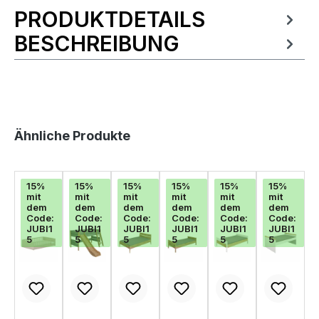
PRODUKTDETAILS
Produktinformationen
BESCHREIBUNG
Produktgalerie überspringen
Ähnliche Produkte
15%
15%
15%
15%
15%
15%
mit
mit
mit
mit
mit
mit
dem
dem
dem
dem
dem
dem
Code:
Code:
Code:
Code:
Code:
Code:
JUBI1
JUBI1
JUBI1
JUBI1
JUBI1
JUBI1
5
5
5
5
5
5