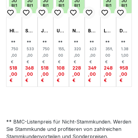
JU
JU
JU
JU
JU
JU
JU
BI1
BI1
BI1
BI1
BI1
BI1
BI1
5
5
5
5
5
5
5
HIG
ST
JU
UM
NA
BA
LO
DR
HB
AN
GE
BA
CH
BY
WB
EH
OA
DR
ND
USE
TTI
BET
OA
TÜ
**
**
**
**
**
**
**
**
RD,
EG
BET
ITE
SC
T,
RD,
RE
750
533
750
155,
320
623
359,
1.38
KIR
AL,
T,
N,
H,
KIR
KIR
NS
A
KIR
KIR
KIR
KIR
A
A
CH
,00
,00
,00
00
,00
,00
00
1,00
A
A
A
A
RA
€
€
€
€
€
€
€
€
NK,
518
368
518
108
228
349
248
958
KIR
,00
,00
,00
,00
,00
,00
,00
,00
A
€
€
€
€
€
€
€
€
** BMC-Listenpreis für Nicht-Stammkunden. Werden
Sie Stammkunde und profitieren von zahlreichen
Stammkundenvorteilen und Sonderpreisen.