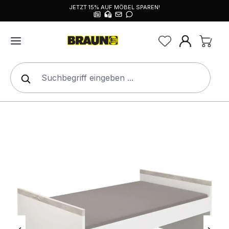
JETZT 15% AUF MÖBEL SPAREN!
alt springen
Bildergalerie überspringen