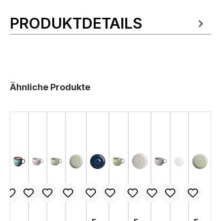
PRODUKTDETAILS
Produktinformationen
Produktgalerie überspringen
Ähnliche Produkte