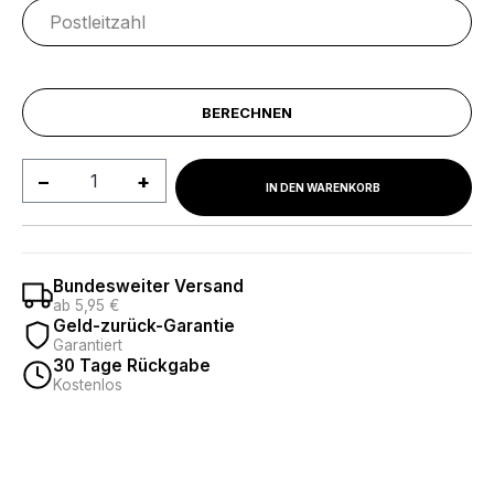
BERECHNEN
Produkt Anzahl: Gib den gewünschten We
IN DEN WARENKORB
Bundesweiter Versand
ab 5,95 €
Geld-zurück-Garantie
Garantiert
30 Tage Rückgabe
Kostenlos