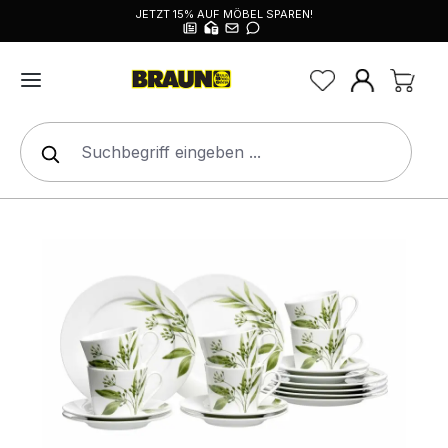
JETZT 15% AUF MÖBEL SPAREN!
alt springen
Bildergalerie überspringen