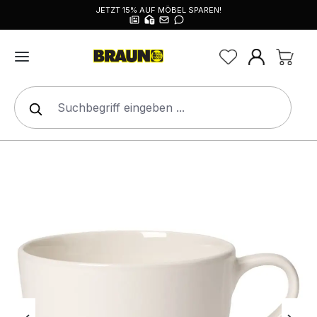
JETZT 15% AUF MÖBEL SPAREN!
alt springen
Bildergalerie überspringen