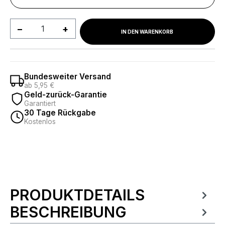
Produkt Anzahl: Gib den gewünschten We
IN DEN WARENKORB
Bundesweiter Versand
ab 5,95 €
Geld-zurück-Garantie
Garantiert
30 Tage Rückgabe
Kostenlos
PRODUKTDETAILS
Produktinformationen
BESCHREIBUNG