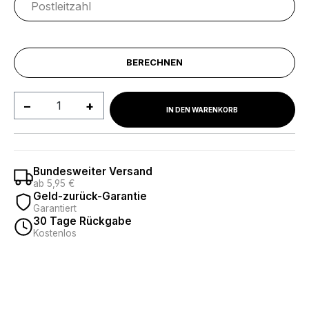
BERECHNEN
Produkt Anzahl: Gib den gewünschten We
IN DEN WARENKORB
Bundesweiter Versand
ab 5,95 €
Geld-zurück-Garantie
Garantiert
30 Tage Rückgabe
Kostenlos