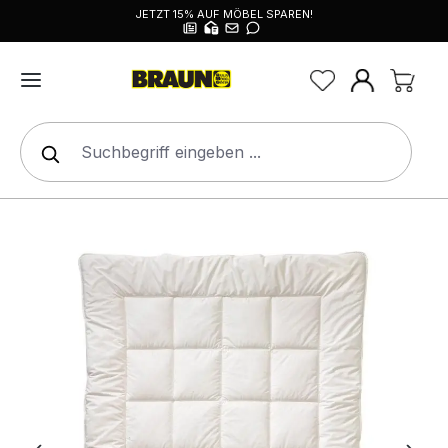
JETZT 15% AUF MÖBEL SPAREN!
alt springen
Bildergalerie überspringen