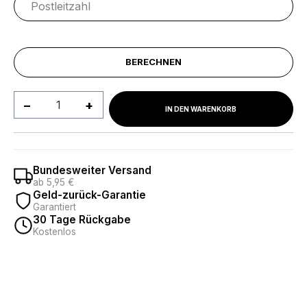
BERECHNEN
Produkt Anzahl: Gib den gewünschten We
IN DEN WARENKORB
Bundesweiter Versand
ab 5,95 €
Geld-zurück-Garantie
Garantiert
30 Tage Rückgabe
Kostenlos