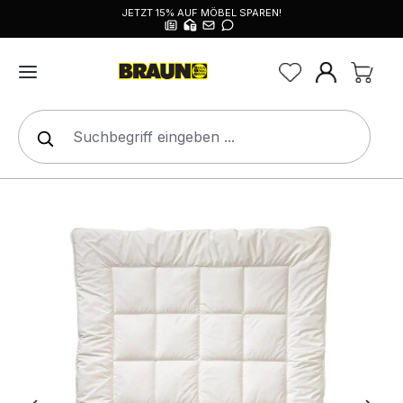
JETZT 15% AUF MÖBEL SPAREN!
alt springen
Bildergalerie überspringen