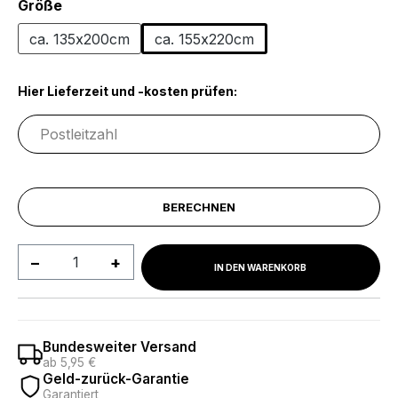
auswählen
Größe
ca. 135x200cm
ca. 155x220cm
Hier Lieferzeit und -kosten prüfen:
BERECHNEN
Produkt Anzahl: Gib den gewünschten We
IN DEN WARENKORB
Bundesweiter Versand
ab 5,95 €
Geld-zurück-Garantie
Garantiert