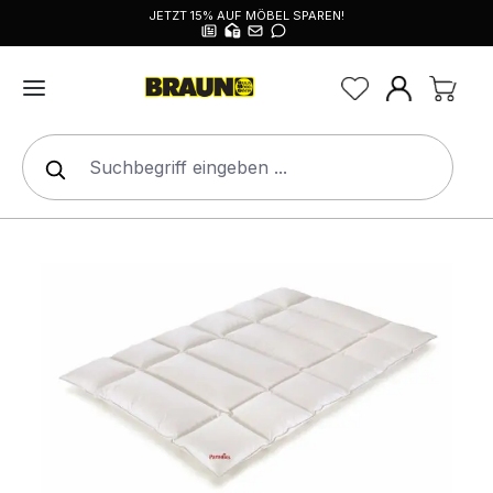
JETZT 15% AUF MÖBEL SPAREN!
alt springen
Bildergalerie überspringen