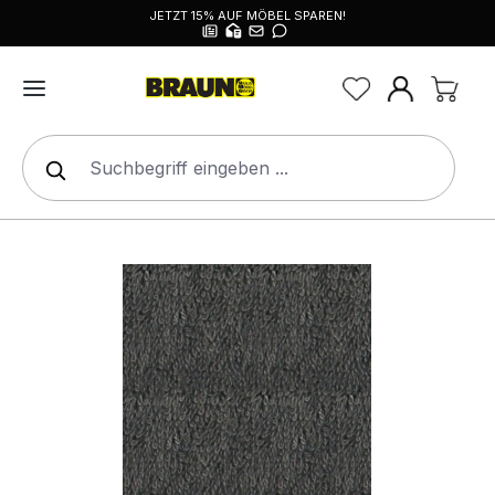
JETZT 15% AUF MÖBEL SPAREN!
alt springen
Bildergalerie überspringen