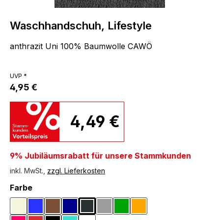
Waschhandschuh, Lifestyle
anthrazit Uni 100% Baumwolle CAWÖ
UVP *
4,95 €
4,49 €
9% Jubiläumsrabatt für unsere Stammkunden
inkl. MwSt.,
zzgl. Lieferkosten
auswählen
Farbe
Beige
Blau
Braun
Dunkelblau
Dunkelgrau
Grau
Grün
Orange