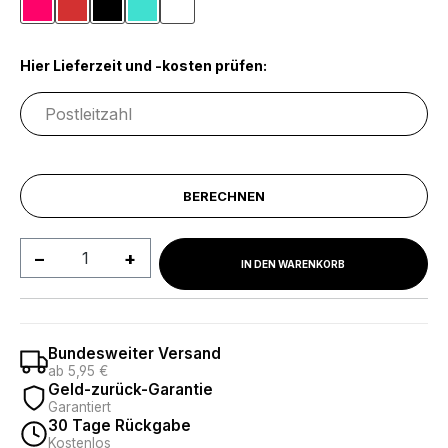
Pink
Rot
Schwarz
Türkis
Weiß
Hier Lieferzeit und -kosten prüfen:
BERECHNEN
Produkt Anzahl: Gib den gewünschten We
IN DEN WARENKORB
Bundesweiter Versand
ab 5,95 €
Geld-zurück-Garantie
Garantiert
30 Tage Rückgabe
Kostenlos