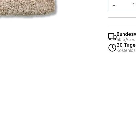
Produkt
Bundesw
ab 5,95 €
30 Tage
Kostenlos