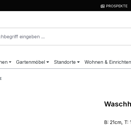
PROSPEKTE
hen
Gartenmöbel
Standorte
Wohnen & Einrichte
E
Waschh
B: 21cm, T: