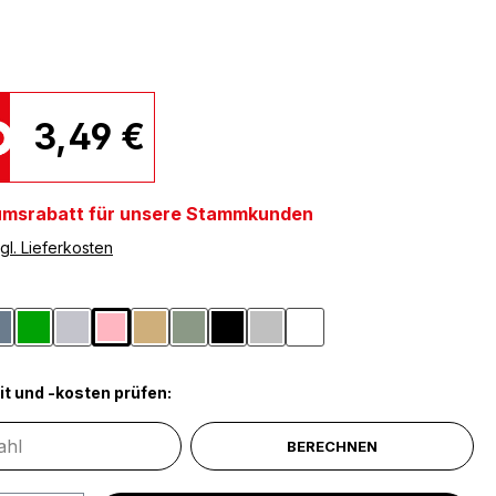
3,49 €
umsrabatt für unsere Stammkunden
gl. Lieferkosten
ählen
elblau
Graublau
Grün
Hellgrau
Hellrosa
Pinienfarben
Salbeigrün
Schwarz
Silberfarben
Weiß
it und -kosten prüfen:
BERECHNEN