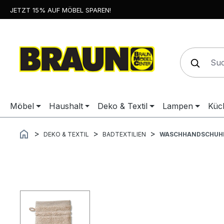
JETZT 15% AUF MÖBEL SPAREN!
springen
Zur Hauptnavigation springen
Möbel
Haushalt
Deko & Textil
Lampen
Küc
DEKO & TEXTIL
BADTEXTILIEN
WASCHHANDSCHUH
Bildergalerie überspringen