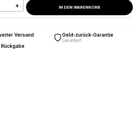
 Anzahl: Gib den gewünschten Wert ein 
IN DEN WARENKORB
eiter Versand
Geld-zurück-Garantie
Garantiert
 Rückgabe