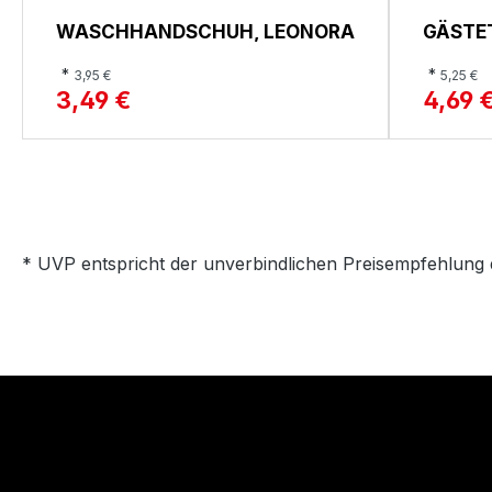
WASCHHANDSCHUH, LEONORA
GÄSTE
*
*
3,95 €
5,25 €
3,49 €
4,69 
* UVP entspricht der unverbindlichen Preisempfehlung 