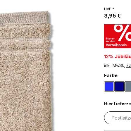
UVP *
3,95 €
12% Jubilä
inkl. MwSt.,
zz
ausw
Farbe
Blau
Dunk
Hier Lieferze